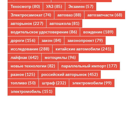
Техосмотр
(80)
УАЗ
(85)
Экзамен
(57)
Электросамокат
(74)
автоваз
(88)
автозапчасти
(68)
авторынок
(227)
автошкола
(81)
водительское удостоверение
(86)
вождение
(189)
дороги
(156)
закон
(84)
законопроект
(79)
исследование
(288)
китайские автомобили
(241)
лайфхак
(642)
мотоциклы
(96)
новые технологии
(82)
параллельный импорт
(177)
разное
(125)
российский авторынок
(452)
топливо
(50)
штраф
(232)
электромобили
(99)
электромобиль
(151)