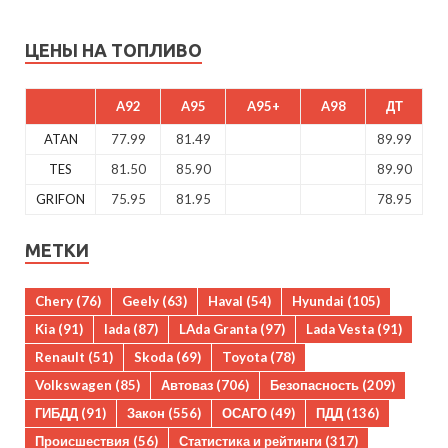
ЦЕНЫ НА ТОПЛИВО
A92
A95
A95+
A98
ДТ
ATAN
77.99
81.49
89.99
TES
81.50
85.90
89.90
GRIFON
75.95
81.95
78.95
МЕТКИ
Chery
(76)
Geely
(63)
Haval
(54)
Hyundai
(105)
Kia
(91)
lada
(87)
LAda Granta
(97)
Lada Vesta
(91)
Renault
(51)
Skoda
(69)
Toyota
(78)
Volkswagen
(85)
Автоваз
(706)
Безопасность
(209)
ГИБДД
(91)
Закон
(556)
ОСАГО
(49)
ПДД
(136)
Происшествия
(56)
Статистика и рейтинги
(317)