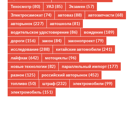
Техосмотр
(80)
УАЗ
(85)
Экзамен
(57)
Электросамокат
(74)
автоваз
(88)
автозапчасти
(68)
авторынок
(227)
автошкола
(81)
водительское удостоверение
(86)
вождение
(189)
дороги
(156)
закон
(84)
законопроект
(79)
исследование
(288)
китайские автомобили
(241)
лайфхак
(642)
мотоциклы
(96)
новые технологии
(82)
параллельный импорт
(177)
разное
(125)
российский авторынок
(452)
топливо
(50)
штраф
(232)
электромобили
(99)
электромобиль
(151)