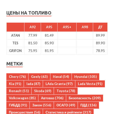
ЦЕНЫ НА ТОПЛИВО
A92
A95
A95+
A98
ДТ
ATAN
77.99
81.49
89.99
TES
81.50
85.90
89.90
GRIFON
75.95
81.95
78.95
МЕТКИ
Chery
(76)
Geely
(63)
Haval
(54)
Hyundai
(105)
Kia
(91)
lada
(87)
LAda Granta
(97)
Lada Vesta
(91)
Renault
(51)
Skoda
(69)
Toyota
(78)
Volkswagen
(85)
Автоваз
(706)
Безопасность
(209)
ГИБДД
(91)
Закон
(556)
ОСАГО
(49)
ПДД
(136)
Происшествия
(56)
Статистика и рейтинги
(317)