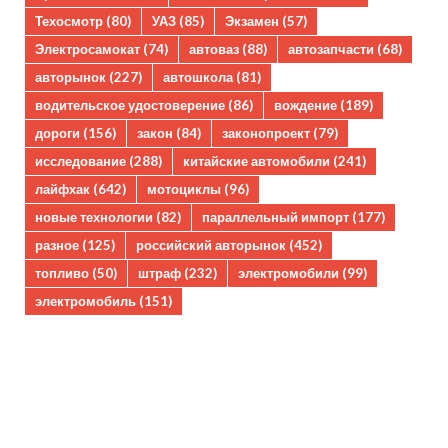
Техосмотр
(80)
УАЗ
(85)
Экзамен
(57)
Электросамокат
(74)
автоваз
(88)
автозапчасти
(68)
авторынок
(227)
автошкола
(81)
водительское удостоверение
(86)
вождение
(189)
дороги
(156)
закон
(84)
законопроект
(79)
исследование
(288)
китайские автомобили
(241)
лайфхак
(642)
мотоциклы
(96)
новые технологии
(82)
параллельный импорт
(177)
разное
(125)
российский авторынок
(452)
топливо
(50)
штраф
(232)
электромобили
(99)
электромобиль
(151)