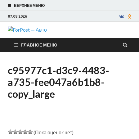
ВЕРХНЕЕ МЕНЮ
07.08.2026
ForPost —
ГЛАВНОЕ МЕНЮ
Авто
c95977c1-d3c9-4483-
a735-fee047a6b1b8-
copy_large
(Пока оценок нет)