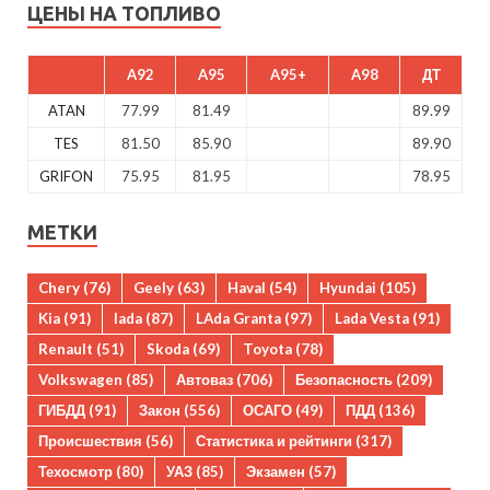
ЦЕНЫ НА ТОПЛИВО
A92
A95
A95+
A98
ДТ
ATAN
77.99
81.49
89.99
TES
81.50
85.90
89.90
GRIFON
75.95
81.95
78.95
МЕТКИ
Chery
(76)
Geely
(63)
Haval
(54)
Hyundai
(105)
Kia
(91)
lada
(87)
LAda Granta
(97)
Lada Vesta
(91)
Renault
(51)
Skoda
(69)
Toyota
(78)
Volkswagen
(85)
Автоваз
(706)
Безопасность
(209)
ГИБДД
(91)
Закон
(556)
ОСАГО
(49)
ПДД
(136)
Происшествия
(56)
Статистика и рейтинги
(317)
Техосмотр
(80)
УАЗ
(85)
Экзамен
(57)