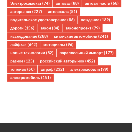
Электросамокат
(74)
автоваз
(88)
автозапчасти
(68)
авторынок
(227)
автошкола
(81)
водительское удостоверение
(86)
вождение
(189)
дороги
(156)
закон
(84)
законопроект
(79)
исследование
(288)
китайские автомобили
(241)
лайфхак
(642)
мотоциклы
(96)
новые технологии
(82)
параллельный импорт
(177)
разное
(125)
российский авторынок
(452)
топливо
(50)
штраф
(232)
электромобили
(99)
электромобиль
(151)