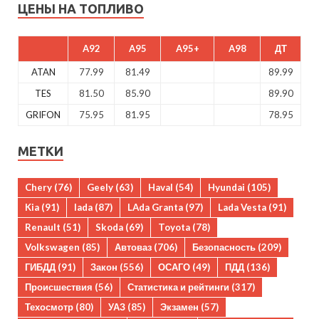
ЦЕНЫ НА ТОПЛИВО
A92
A95
A95+
A98
ДТ
ATAN
77.99
81.49
89.99
TES
81.50
85.90
89.90
GRIFON
75.95
81.95
78.95
МЕТКИ
Chery
(76)
Geely
(63)
Haval
(54)
Hyundai
(105)
Kia
(91)
lada
(87)
LAda Granta
(97)
Lada Vesta
(91)
Renault
(51)
Skoda
(69)
Toyota
(78)
Volkswagen
(85)
Автоваз
(706)
Безопасность
(209)
ГИБДД
(91)
Закон
(556)
ОСАГО
(49)
ПДД
(136)
Происшествия
(56)
Статистика и рейтинги
(317)
Техосмотр
(80)
УАЗ
(85)
Экзамен
(57)