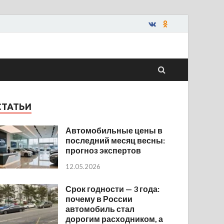
СТАТЬИ
Автомобильные цены в
последний месяц весны:
прогноз экспертов
12.05.2026
Срок годности — 3 года:
почему в России
автомобиль стал
дорогим расходником, а