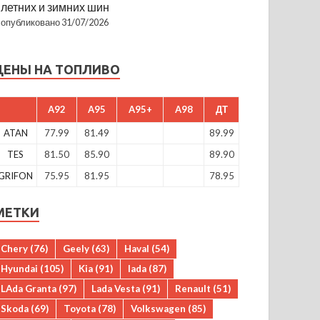
летних и зимних шин
опубликовано 31/07/2026
ЦЕНЫ НА ТОПЛИВО
A92
A95
A95+
A98
ДТ
ATAN
77.99
81.49
89.99
TES
81.50
85.90
89.90
GRIFON
75.95
81.95
78.95
МЕТКИ
Chery
(76)
Geely
(63)
Haval
(54)
Hyundai
(105)
Kia
(91)
lada
(87)
LAda Granta
(97)
Lada Vesta
(91)
Renault
(51)
Skoda
(69)
Toyota
(78)
Volkswagen
(85)