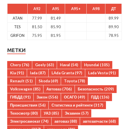
A92
A95
A95+
A98
ДТ
ATAN
77.99
81.49
89.99
TES
81.50
85.90
89.90
GRIFON
75.95
81.95
78.95
МЕТКИ
Chery
(76)
Geely
(63)
Haval
(54)
Hyundai
(105)
Kia
(91)
lada
(87)
LAda Granta
(97)
Lada Vesta
(91)
Renault
(51)
Skoda
(69)
Toyota
(78)
Volkswagen
(85)
Автоваз
(706)
Безопасность
(209)
ГИБДД
(91)
Закон
(556)
ОСАГО
(49)
ПДД
(136)
Происшествия
(56)
Статистика и рейтинги
(317)
Техосмотр
(80)
УАЗ
(85)
Экзамен
(57)
Электросамокат
(74)
автоваз
(88)
автозапчасти
(68)