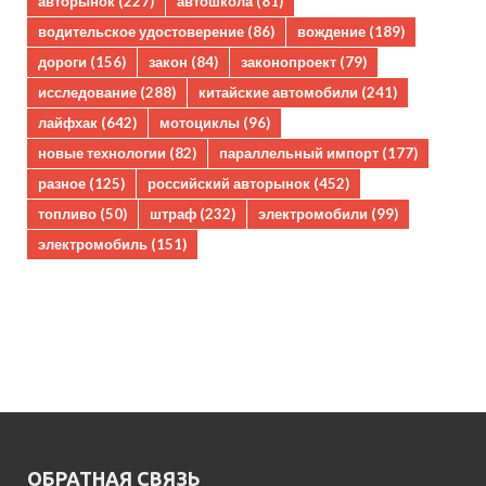
авторынок
(227)
автошкола
(81)
водительское удостоверение
(86)
вождение
(189)
дороги
(156)
закон
(84)
законопроект
(79)
исследование
(288)
китайские автомобили
(241)
лайфхак
(642)
мотоциклы
(96)
новые технологии
(82)
параллельный импорт
(177)
разное
(125)
российский авторынок
(452)
топливо
(50)
штраф
(232)
электромобили
(99)
электромобиль
(151)
ОБРАТНАЯ СВЯЗЬ