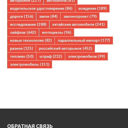
авторынок
(227)
автошкола
(81)
водительское удостоверение
(86)
вождение
(189)
дороги
(156)
закон
(84)
законопроект
(79)
исследование
(288)
китайские автомобили
(241)
лайфхак
(642)
мотоциклы
(96)
новые технологии
(82)
параллельный импорт
(177)
разное
(125)
российский авторынок
(452)
топливо
(50)
штраф
(232)
электромобили
(99)
электромобиль
(151)
ОБРАТНАЯ СВЯЗЬ