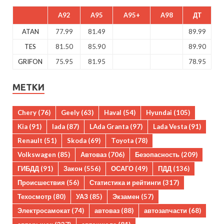
A92
A95
A95+
A98
ДТ
ATAN
77.99
81.49
89.99
TES
81.50
85.90
89.90
GRIFON
75.95
81.95
78.95
МЕТКИ
Chery
(76)
Geely
(63)
Haval
(54)
Hyundai
(105)
Kia
(91)
lada
(87)
LAda Granta
(97)
Lada Vesta
(91)
Renault
(51)
Skoda
(69)
Toyota
(78)
Volkswagen
(85)
Автоваз
(706)
Безопасность
(209)
ГИБДД
(91)
Закон
(556)
ОСАГО
(49)
ПДД
(136)
Происшествия
(56)
Статистика и рейтинги
(317)
Техосмотр
(80)
УАЗ
(85)
Экзамен
(57)
Электросамокат
(74)
автоваз
(88)
автозапчасти
(68)