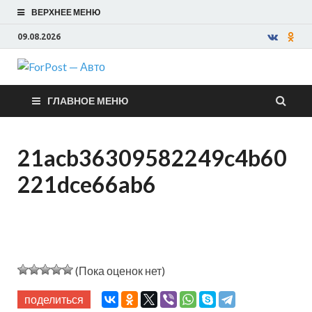
ВЕРХНЕЕ МЕНЮ
09.08.2026
ForPost —
ГЛАВНОЕ МЕНЮ
Авто
21acb36309582249c4b60
221dce66ab6
(Пока оценок нет)
поделиться