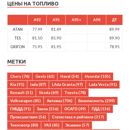
ЦЕНЫ НА ТОПЛИВО
A92
A95
A95+
A98
ДТ
ATAN
77.99
81.49
89.99
TES
81.50
85.90
89.90
GRIFON
75.95
81.95
78.95
МЕТКИ
Chery
(76)
Geely
(63)
Haval
(54)
Hyundai
(105)
Kia
(91)
lada
(87)
LAda Granta
(97)
Lada Vesta
(91)
Renault
(51)
Skoda
(69)
Toyota
(78)
Volkswagen
(85)
Автоваз
(706)
Безопасность
(209)
ГИБДД
(91)
Закон
(556)
ОСАГО
(49)
ПДД
(136)
Происшествия
(56)
Статистика и рейтинги
(317)
Техосмотр
(80)
УАЗ
(85)
Экзамен
(57)