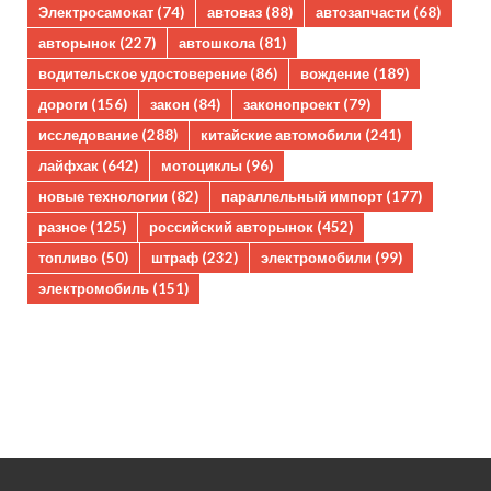
Электросамокат
(74)
автоваз
(88)
автозапчасти
(68)
авторынок
(227)
автошкола
(81)
водительское удостоверение
(86)
вождение
(189)
дороги
(156)
закон
(84)
законопроект
(79)
исследование
(288)
китайские автомобили
(241)
лайфхак
(642)
мотоциклы
(96)
новые технологии
(82)
параллельный импорт
(177)
разное
(125)
российский авторынок
(452)
топливо
(50)
штраф
(232)
электромобили
(99)
электромобиль
(151)