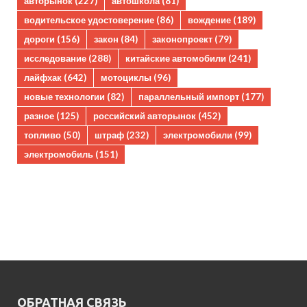
авторынок
(227)
автошкола
(81)
водительское удостоверение
(86)
вождение
(189)
дороги
(156)
закон
(84)
законопроект
(79)
исследование
(288)
китайские автомобили
(241)
лайфхак
(642)
мотоциклы
(96)
новые технологии
(82)
параллельный импорт
(177)
разное
(125)
российский авторынок
(452)
топливо
(50)
штраф
(232)
электромобили
(99)
электромобиль
(151)
ОБРАТНАЯ СВЯЗЬ