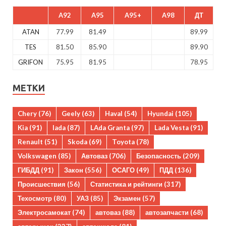
A92
A95
A95+
A98
ДТ
ATAN
77.99
81.49
89.99
TES
81.50
85.90
89.90
GRIFON
75.95
81.95
78.95
МЕТКИ
Chery
(76)
Geely
(63)
Haval
(54)
Hyundai
(105)
Kia
(91)
lada
(87)
LAda Granta
(97)
Lada Vesta
(91)
Renault
(51)
Skoda
(69)
Toyota
(78)
Volkswagen
(85)
Автоваз
(706)
Безопасность
(209)
ГИБДД
(91)
Закон
(556)
ОСАГО
(49)
ПДД
(136)
Происшествия
(56)
Статистика и рейтинги
(317)
Техосмотр
(80)
УАЗ
(85)
Экзамен
(57)
Электросамокат
(74)
автоваз
(88)
автозапчасти
(68)