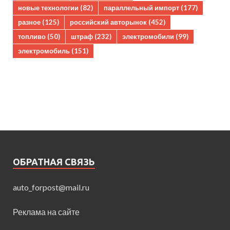
новые технологии
(82)
параллельный импорт
(177)
разное
(125)
российский авторынок
(452)
топливо
(50)
штраф
(232)
электромобили
(99)
электромобиль
(151)
ОБРАТНАЯ СВЯЗЬ
auto_forpost@mail.ru
Реклама на сайте