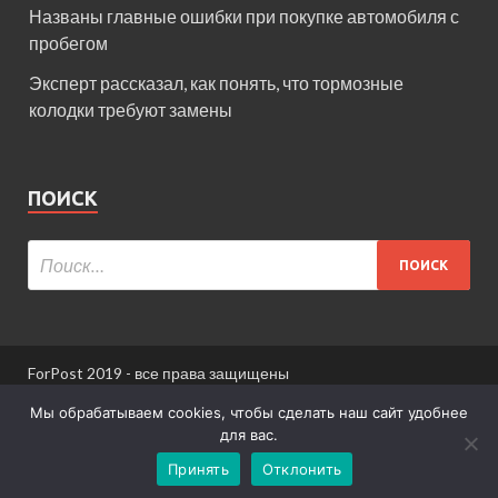
Названы главные ошибки при покупке автомобиля с
пробегом
Эксперт рассказал, как понять, что тормозные
колодки требуют замены
ПОИСК
ForPost 2019 - все права защищены
При использовании материалов сайта ссылка
Мы обрабатываем cookies, чтобы сделать наш сайт удобнее
обязательна.
для вас.
Принять
Отклонить
Информация для пользователей сайта