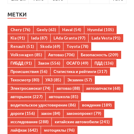
МЕТКИ
Chery
(76)
Geely
(63)
Haval
(54)
Hyundai
(105)
Kia
(91)
lada
(87)
LAda Granta
(97)
Lada Vesta
(91)
Renault
(51)
Skoda
(69)
Toyota
(78)
Volkswagen
(85)
Автоваз
(706)
Безопасность
(209)
ГИБДД
(91)
Закон
(556)
ОСАГО
(49)
ПДД
(136)
Происшествия
(56)
Статистика и рейтинги
(317)
Техосмотр
(80)
УАЗ
(85)
Экзамен
(57)
Электросамокат
(74)
автоваз
(88)
автозапчасти
(68)
авторынок
(227)
автошкола
(81)
водительское удостоверение
(86)
вождение
(189)
дороги
(156)
закон
(84)
законопроект
(79)
исследование
(288)
китайские автомобили
(241)
лайфхак
(642)
мотоциклы
(96)