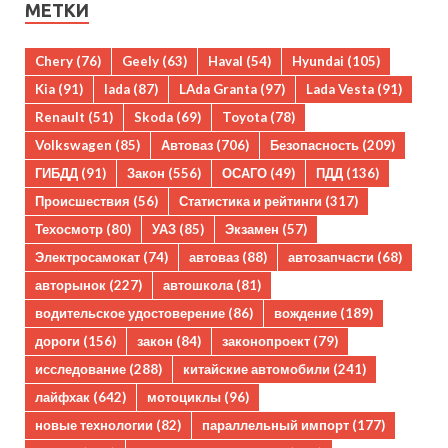
МЕТКИ
Chery
(76)
Geely
(63)
Haval
(54)
Hyundai
(105)
Kia
(91)
lada
(87)
LAda Granta
(97)
Lada Vesta
(91)
Renault
(51)
Skoda
(69)
Toyota
(78)
Volkswagen
(85)
Автоваз
(706)
Безопасность
(209)
ГИБДД
(91)
Закон
(556)
ОСАГО
(49)
ПДД
(136)
Происшествия
(56)
Статистика и рейтинги
(317)
Техосмотр
(80)
УАЗ
(85)
Экзамен
(57)
Электросамокат
(74)
автоваз
(88)
автозапчасти
(68)
авторынок
(227)
автошкола
(81)
водительское удостоверение
(86)
вождение
(189)
дороги
(156)
закон
(84)
законопроект
(79)
исследование
(288)
китайские автомобили
(241)
лайфхак
(642)
мотоциклы
(96)
новые технологии
(82)
параллельный импорт
(177)