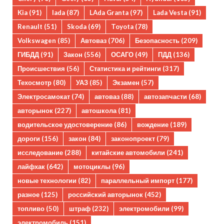
Kia
(91)
lada
(87)
LAda Granta
(97)
Lada Vesta
(91)
Renault
(51)
Skoda
(69)
Toyota
(78)
Volkswagen
(85)
Автоваз
(706)
Безопасность
(209)
ГИБДД
(91)
Закон
(556)
ОСАГО
(49)
ПДД
(136)
Происшествия
(56)
Статистика и рейтинги
(317)
Техосмотр
(80)
УАЗ
(85)
Экзамен
(57)
Электросамокат
(74)
автоваз
(88)
автозапчасти
(68)
авторынок
(227)
автошкола
(81)
водительское удостоверение
(86)
вождение
(189)
дороги
(156)
закон
(84)
законопроект
(79)
исследование
(288)
китайские автомобили
(241)
лайфхак
(642)
мотоциклы
(96)
новые технологии
(82)
параллельный импорт
(177)
разное
(125)
российский авторынок
(452)
топливо
(50)
штраф
(232)
электромобили
(99)
электромобиль
(151)