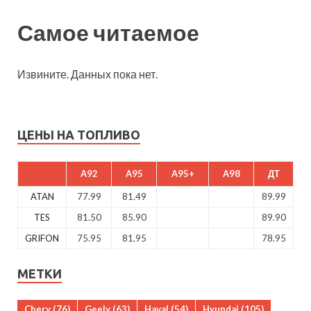
Самое читаемое
Извините. Данных пока нет.
ЦЕНЫ НА ТОПЛИВО
A92
A95
A95+
A98
ДТ
ATAN
77.99
81.49
89.99
TES
81.50
85.90
89.90
GRIFON
75.95
81.95
78.95
МЕТКИ
Chery
(76)
Geely
(63)
Haval
(54)
Hyundai
(105)