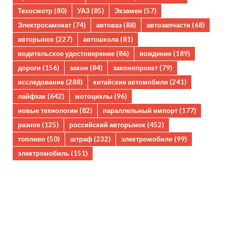
Техосмотр
(80)
УАЗ
(85)
Экзамен
(57)
Электросамокат
(74)
автоваз
(88)
автозапчасти
(68)
авторынок
(227)
автошкола
(81)
водительское удостоверение
(86)
вождение
(189)
дороги
(156)
закон
(84)
законопроект
(79)
исследование
(288)
китайские автомобили
(241)
лайфхак
(642)
мотоциклы
(96)
новые технологии
(82)
параллельный импорт
(177)
разное
(125)
российский авторынок
(452)
топливо
(50)
штраф
(232)
электромобили
(99)
электромобиль
(151)