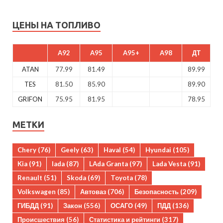
ЦЕНЫ НА ТОПЛИВО
A92
A95
A95+
A98
ДТ
ATAN
77.99
81.49
89.99
TES
81.50
85.90
89.90
GRIFON
75.95
81.95
78.95
МЕТКИ
Chery
(76)
Geely
(63)
Haval
(54)
Hyundai
(105)
Kia
(91)
lada
(87)
LAda Granta
(97)
Lada Vesta
(91)
Renault
(51)
Skoda
(69)
Toyota
(78)
Volkswagen
(85)
Автоваз
(706)
Безопасность
(209)
ГИБДД
(91)
Закон
(556)
ОСАГО
(49)
ПДД
(136)
Происшествия
(56)
Статистика и рейтинги
(317)