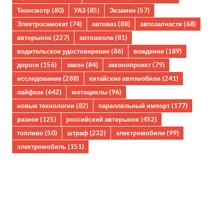
Техосмотр
(80)
УАЗ
(85)
Экзамен
(57)
Электросамокат
(74)
автоваз
(88)
автозапчасти
(68)
авторынок
(227)
автошкола
(81)
водительское удостоверение
(86)
вождение
(189)
дороги
(156)
закон
(84)
законопроект
(79)
исследование
(288)
китайские автомобили
(241)
лайфхак
(642)
мотоциклы
(96)
новые технологии
(82)
параллельный импорт
(177)
разное
(125)
российский авторынок
(452)
топливо
(50)
штраф
(232)
электромобили
(99)
электромобиль
(151)