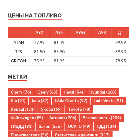
ЦЕНЫ НА ТОПЛИВО
A92
A95
A95+
A98
ДТ
ATAN
77.99
81.49
89.99
TES
81.50
85.90
89.90
GRIFON
75.95
81.95
78.95
МЕТКИ
Chery
(76)
Geely
(63)
Haval
(54)
Hyundai
(105)
Kia
(91)
lada
(87)
LAda Granta
(97)
Lada Vesta
(91)
Renault
(51)
Skoda
(69)
Toyota
(78)
Volkswagen
(85)
Автоваз
(706)
Безопасность
(209)
ГИБДД
(91)
Закон
(556)
ОСАГО
(49)
ПДД
(136)
Происшествия
(56)
Статистика и рейтинги
(317)