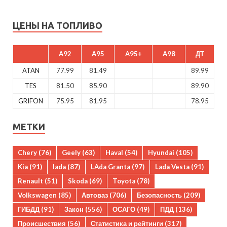
ЦЕНЫ НА ТОПЛИВО
A92
A95
A95+
A98
ДТ
ATAN
77.99
81.49
89.99
TES
81.50
85.90
89.90
GRIFON
75.95
81.95
78.95
МЕТКИ
Chery
(76)
Geely
(63)
Haval
(54)
Hyundai
(105)
Kia
(91)
lada
(87)
LAda Granta
(97)
Lada Vesta
(91)
Renault
(51)
Skoda
(69)
Toyota
(78)
Volkswagen
(85)
Автоваз
(706)
Безопасность
(209)
ГИБДД
(91)
Закон
(556)
ОСАГО
(49)
ПДД
(136)
Происшествия
(56)
Статистика и рейтинги
(317)