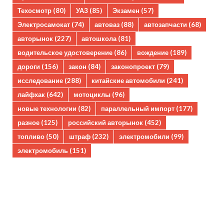
Техосмотр
(80)
УАЗ
(85)
Экзамен
(57)
Электросамокат
(74)
автоваз
(88)
автозапчасти
(68)
авторынок
(227)
автошкола
(81)
водительское удостоверение
(86)
вождение
(189)
дороги
(156)
закон
(84)
законопроект
(79)
исследование
(288)
китайские автомобили
(241)
лайфхак
(642)
мотоциклы
(96)
новые технологии
(82)
параллельный импорт
(177)
разное
(125)
российский авторынок
(452)
топливо
(50)
штраф
(232)
электромобили
(99)
электромобиль
(151)