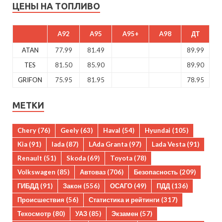
ЦЕНЫ НА ТОПЛИВО
A92
A95
A95+
A98
ДТ
ATAN
77.99
81.49
89.99
TES
81.50
85.90
89.90
GRIFON
75.95
81.95
78.95
МЕТКИ
Chery
(76)
Geely
(63)
Haval
(54)
Hyundai
(105)
Kia
(91)
lada
(87)
LAda Granta
(97)
Lada Vesta
(91)
Renault
(51)
Skoda
(69)
Toyota
(78)
Volkswagen
(85)
Автоваз
(706)
Безопасность
(209)
ГИБДД
(91)
Закон
(556)
ОСАГО
(49)
ПДД
(136)
Происшествия
(56)
Статистика и рейтинги
(317)
Техосмотр
(80)
УАЗ
(85)
Экзамен
(57)