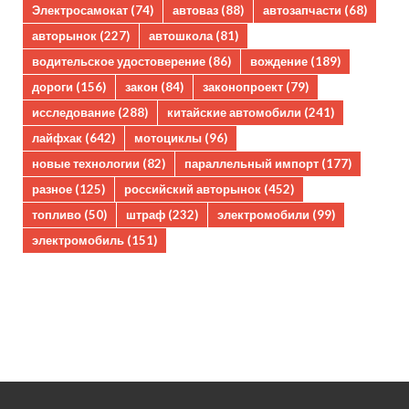
Электросамокат
(74)
автоваз
(88)
автозапчасти
(68)
авторынок
(227)
автошкола
(81)
водительское удостоверение
(86)
вождение
(189)
дороги
(156)
закон
(84)
законопроект
(79)
исследование
(288)
китайские автомобили
(241)
лайфхак
(642)
мотоциклы
(96)
новые технологии
(82)
параллельный импорт
(177)
разное
(125)
российский авторынок
(452)
топливо
(50)
штраф
(232)
электромобили
(99)
электромобиль
(151)