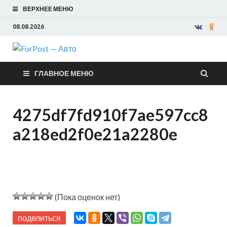
ВЕРХНЕЕ МЕНЮ
08.08.2026
ForPost —
ГЛАВНОЕ МЕНЮ
Авто
4275df7fd910f7ae597cc8
a218ed2f0e21a2280e
(Пока оценок нет)
поделиться