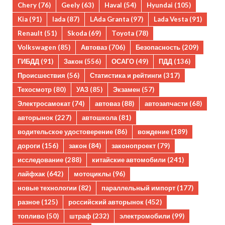
Chery
(76)
Geely
(63)
Haval
(54)
Hyundai
(105)
Kia
(91)
lada
(87)
LAda Granta
(97)
Lada Vesta
(91)
Renault
(51)
Skoda
(69)
Toyota
(78)
Volkswagen
(85)
Автоваз
(706)
Безопасность
(209)
ГИБДД
(91)
Закон
(556)
ОСАГО
(49)
ПДД
(136)
Происшествия
(56)
Статистика и рейтинги
(317)
Техосмотр
(80)
УАЗ
(85)
Экзамен
(57)
Электросамокат
(74)
автоваз
(88)
автозапчасти
(68)
авторынок
(227)
автошкола
(81)
водительское удостоверение
(86)
вождение
(189)
дороги
(156)
закон
(84)
законопроект
(79)
исследование
(288)
китайские автомобили
(241)
лайфхак
(642)
мотоциклы
(96)
новые технологии
(82)
параллельный импорт
(177)
разное
(125)
российский авторынок
(452)
топливо
(50)
штраф
(232)
электромобили
(99)