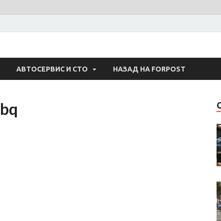
 Авто
АВТОСЕРВИС И СТО
НАЗАД НА FORPOST
pbq