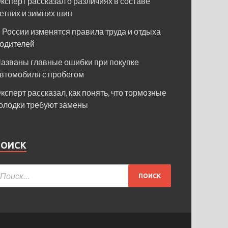
ксперт рассказал о различиях в составе
етних и зимних шин
 России изменятся правила труда и отдыха
одителей
азваны главные ошибки при покупке
втомобиля с пробегом
ксперт рассказал, как понять, что тормозные
олодки требуют замены
ПОИСК