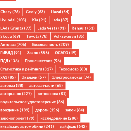
Chery
(76)
Geely
(63)
Haval
(54)
Hyundai
(105)
Kia
(91)
lada
(87)
LAda Granta
(97)
Lada Vesta
(91)
Renault
(51)
Skoda
(69)
Toyota
(78)
Volkswagen
(85)
Автоваз
(706)
Безопасность
(209)
ГИБДД
(91)
Закон
(556)
ОСАГО
(49)
ПДД
(136)
Происшествия
(56)
Статистика и рейтинги
(317)
Техосмотр
(80)
УАЗ
(85)
Экзамен
(57)
Электросамокат
(74)
автоваз
(88)
автозапчасти
(68)
авторынок
(227)
автошкола
(81)
водительское удостоверение
(86)
вождение
(189)
дороги
(156)
закон
(84)
законопроект
(79)
исследование
(288)
китайские автомобили
(241)
лайфхак
(642)