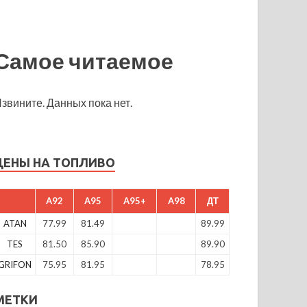
Самое читаемое
звините. Данных пока нет.
ЦЕНЫ НА ТОПЛИВО
A92
A95
A95+
A98
ДТ
ATAN
77.99
81.49
89.99
TES
81.50
85.90
89.90
GRIFON
75.95
81.95
78.95
МЕТКИ