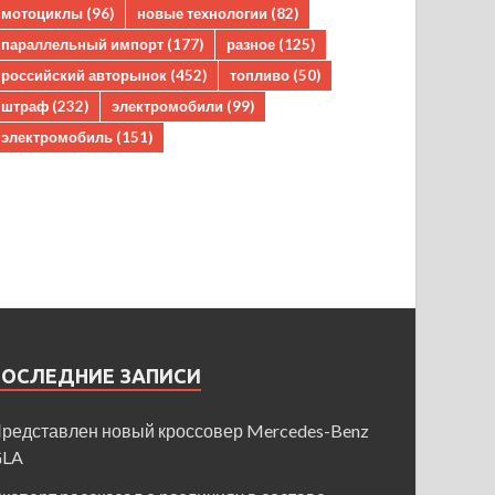
мотоциклы
(96)
новые технологии
(82)
параллельный импорт
(177)
разное
(125)
российский авторынок
(452)
топливо
(50)
штраф
(232)
электромобили
(99)
электромобиль
(151)
ПОСЛЕДНИЕ ЗАПИСИ
редставлен новый кроссовер Mercedes-Benz
GLA