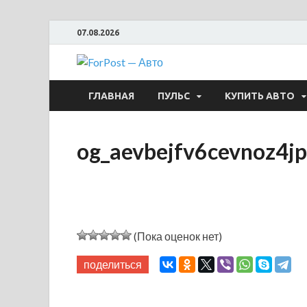
07.08.2026
ForPost —
ГЛАВНАЯ
ПУЛЬС
КУПИТЬ АВТО
og_aevbejfv6cevnoz4j
(Пока оценок нет)
поделиться