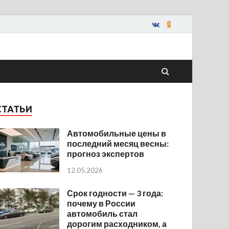
СТАТЬИ
Автомобильные цены в
последний месяц весны:
прогноз экспертов
12.05.2026
Срок годности — 3 года:
почему в России
автомобиль стал
дорогим расходником, а