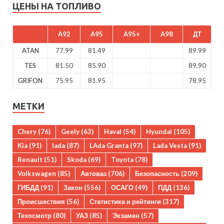
ЦЕНЫ НА ТОПЛИВО
A92
A95
A95+
A98
ДТ
ATAN
77.99
81.49
89.99
TES
81.50
85.90
89.90
GRIFON
75.95
81.95
78.95
МЕТКИ
Chery
(76)
Geely
(63)
Haval
(54)
Hyundai
(105)
Kia
(91)
lada
(87)
LAda Granta
(97)
Lada Vesta
(91)
Renault
(51)
Skoda
(69)
Toyota
(78)
Volkswagen
(85)
Автоваз
(706)
Безопасность
(209)
ГИБДД
(91)
Закон
(556)
ОСАГО
(49)
ПДД
(136)
Происшествия
(56)
Статистика и рейтинги
(317)
Техосмотр
(80)
УАЗ
(85)
Экзамен
(57)