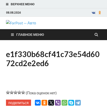
ВЕРХНЕЕ МЕНЮ
08.08.2026
ForPost —
ГЛАВНОЕ МЕНЮ
Авто
e1f330b68cf41c73e54d60
72cd2e2ed6
(Пока оценок нет)
поделиться