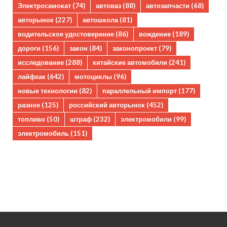
Электросамокат
(74)
автоваз
(88)
автозапчасти
(68)
авторынок
(227)
автошкола
(81)
водительское удостоверение
(86)
вождение
(189)
дороги
(156)
закон
(84)
законопроект
(79)
исследование
(288)
китайские автомобили
(241)
лайфхак
(642)
мотоциклы
(96)
новые технологии
(82)
параллельный импорт
(177)
разное
(125)
российский авторынок
(452)
топливо
(50)
штраф
(232)
электромобили
(99)
электромобиль
(151)