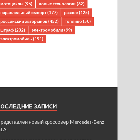
мотоциклы
(96)
новые технологии
(82)
параллельный импорт
(177)
разное
(125)
российский авторынок
(452)
топливо
(50)
штраф
(232)
электромобили
(99)
электромобиль
(151)
ПОСЛЕДНИЕ ЗАПИСИ
редставлен новый кроссовер Mercedes-Benz
GLA