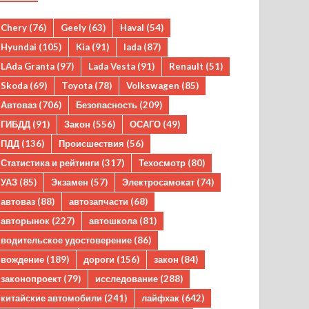
Chery
(76)
Geely
(63)
Haval
(54)
Hyundai
(105)
Kia
(91)
lada
(87)
LAda Granta
(97)
Lada Vesta
(91)
Renault
(51)
Skoda
(69)
Toyota
(78)
Volkswagen
(85)
Автоваз
(706)
Безопасность
(209)
ГИБДД
(91)
Закон
(556)
ОСАГО
(49)
ПДД
(136)
Происшествия
(56)
Статистика и рейтинги
(317)
Техосмотр
(80)
УАЗ
(85)
Экзамен
(57)
Электросамокат
(74)
автоваз
(88)
автозапчасти
(68)
авторынок
(227)
автошкола
(81)
водительское удостоверение
(86)
вождение
(189)
дороги
(156)
закон
(84)
законопроект
(79)
исследование
(288)
китайские автомобили
(241)
лайфхак
(642)