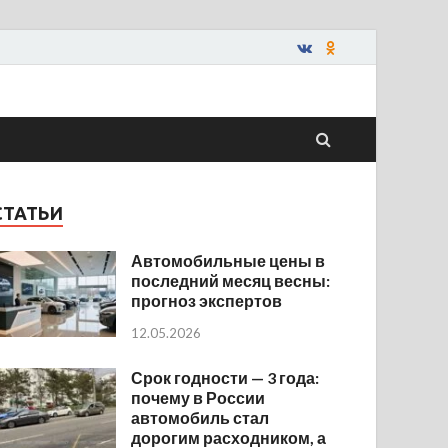
СТАТЬИ
Автомобильные цены в
последний месяц весны:
прогноз экспертов
12.05.2026
Срок годности — 3 года:
почему в России
автомобиль стал
дорогим расходником, а