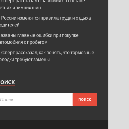
ксперт рассказал о различиях в составе
етних и зимних шин
 России изменятся правила труда и отдыха
одителей
азваны главные ошибки при покупке
втомобиля с пробегом
ксперт рассказал, как понять, что тормозные
олодки требуют замены
ПОИСК