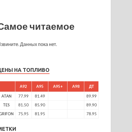
Самое читаемое
звините. Данных пока нет.
ЦЕНЫ НА ТОПЛИВО
A92
A95
A95+
A98
ДТ
ATAN
77.99
81.49
89.99
TES
81.50
85.90
89.90
GRIFON
75.95
81.95
78.95
МЕТКИ