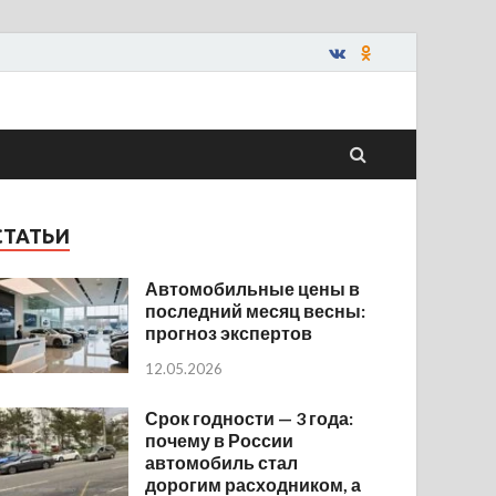
СТАТЬИ
Автомобильные цены в
последний месяц весны:
прогноз экспертов
12.05.2026
Срок годности — 3 года:
почему в России
автомобиль стал
дорогим расходником, а