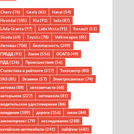
Chery
(76)
Geely
(63)
Haval
(54)
Hyundai
(105)
Kia
(91)
lada
(87)
LAda Granta
(97)
Lada Vesta
(91)
Renault
(51)
Skoda
(69)
Toyota
(78)
Volkswagen
(85)
Автоваз
(706)
Безопасность
(209)
ГИБДД
(91)
Закон
(556)
ОСАГО
(49)
ПДД
(136)
Происшествия
(56)
Статистика и рейтинги
(317)
Техосмотр
(80)
УАЗ
(85)
Экзамен
(57)
Электросамокат
(74)
автоваз
(88)
автозапчасти
(68)
авторынок
(227)
автошкола
(81)
водительское удостоверение
(86)
вождение
(189)
дороги
(156)
закон
(84)
законопроект
(79)
исследование
(288)
китайские автомобили
(241)
лайфхак
(642)