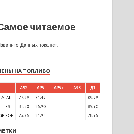
Самое читаемое
звините. Данных пока нет.
ЦЕНЫ НА ТОПЛИВО
A92
A95
A95+
A98
ДТ
ATAN
77.99
81.49
89.99
TES
81.50
85.90
89.90
GRIFON
75.95
81.95
78.95
МЕТКИ