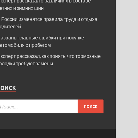
ксперт рассказал о различиях в составе
етних и зимних шин
 России изменятся правила труда и отдыха
одителей
азваны главные ошибки при покупке
втомобиля с пробегом
ксперт рассказал, как понять, что тормозные
олодки требуют замены
ПОИСК