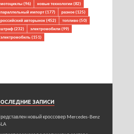
мотоциклы
(96)
новые технологии
(82)
параллельный импорт
(177)
разное
(125)
российский авторынок
(452)
топливо
(50)
штраф
(232)
электромобили
(99)
электромобиль
(151)
ПОСЛЕДНИЕ ЗАПИСИ
редставлен новый кроссовер Mercedes-Benz
GLA