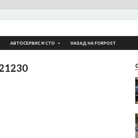
 Авто
АВТОСЕРВИС И СТО
НАЗАД НА FORPOST
921230