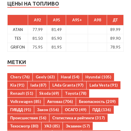
ЦЕНЫ НА ТОПЛИВО
A92
A95
A95+
A98
ДТ
ATAN
77.99
81.49
89.99
TES
81.50
85.90
89.90
GRIFON
75.95
81.95
78.95
МЕТКИ
Chery
(76)
Geely
(63)
Haval
(54)
Hyundai
(105)
Kia
(91)
lada
(87)
LAda Granta
(97)
Lada Vesta
(91)
Renault
(51)
Skoda
(69)
Toyota
(78)
Volkswagen
(85)
Автоваз
(706)
Безопасность
(209)
ГИБДД
(91)
Закон
(556)
ОСАГО
(49)
ПДД
(136)
Происшествия
(56)
Статистика и рейтинги
(317)
Техосмотр
(80)
УАЗ
(85)
Экзамен
(57)