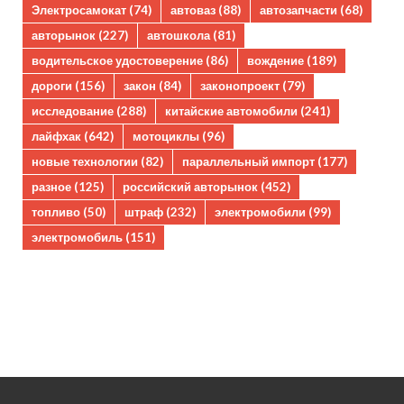
Электросамокат
(74)
автоваз
(88)
автозапчасти
(68)
авторынок
(227)
автошкола
(81)
водительское удостоверение
(86)
вождение
(189)
дороги
(156)
закон
(84)
законопроект
(79)
исследование
(288)
китайские автомобили
(241)
лайфхак
(642)
мотоциклы
(96)
новые технологии
(82)
параллельный импорт
(177)
разное
(125)
российский авторынок
(452)
топливо
(50)
штраф
(232)
электромобили
(99)
электромобиль
(151)