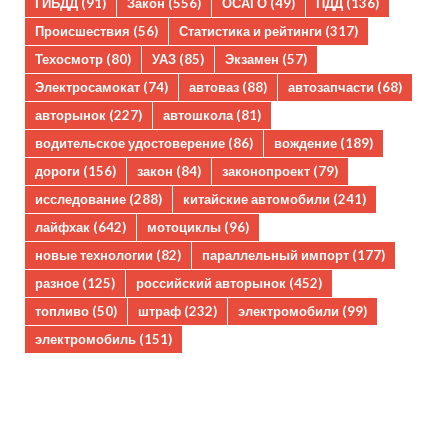
ГИБДД
(91)
Закон
(556)
ОСАГО
(49)
ПДД
(136)
Происшествия
(56)
Статистика и рейтинги
(317)
Техосмотр
(80)
УАЗ
(85)
Экзамен
(57)
Электросамокат
(74)
автоваз
(88)
автозапчасти
(68)
авторынок
(227)
автошкола
(81)
водительское удостоверение
(86)
вождение
(189)
дороги
(156)
закон
(84)
законопроект
(79)
исследование
(288)
китайские автомобили
(241)
лайфхак
(642)
мотоциклы
(96)
новые технологии
(82)
параллельный импорт
(177)
разное
(125)
российский авторынок
(452)
топливо
(50)
штраф
(232)
электромобили
(99)
электромобиль
(151)