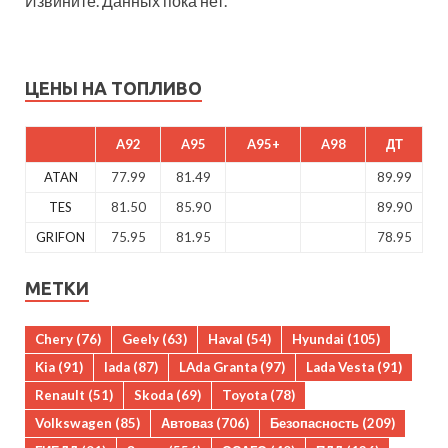
Извините. Данных пока нет.
ЦЕНЫ НА ТОПЛИВО
A92
A95
A95+
A98
ДТ
ATAN
77.99
81.49
89.99
TES
81.50
85.90
89.90
GRIFON
75.95
81.95
78.95
МЕТКИ
Chery
(76)
Geely
(63)
Haval
(54)
Hyundai
(105)
Kia
(91)
lada
(87)
LAda Granta
(97)
Lada Vesta
(91)
Renault
(51)
Skoda
(69)
Toyota
(78)
Volkswagen
(85)
Автоваз
(706)
Безопасность
(209)