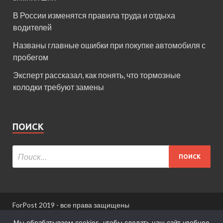
В России изменятся правила труда и отдыха
водителей
Названы главные ошибки при покупке автомобиля с
пробегом
Эксперт рассказал, как понять, что тормозные
колодки требуют замены
ПОИСК
ForPost 2019 - все права защищены
При использовании материалов сайта ссылка
Мы обрабатываем cookies, чтобы сделать наш сайт удобнее