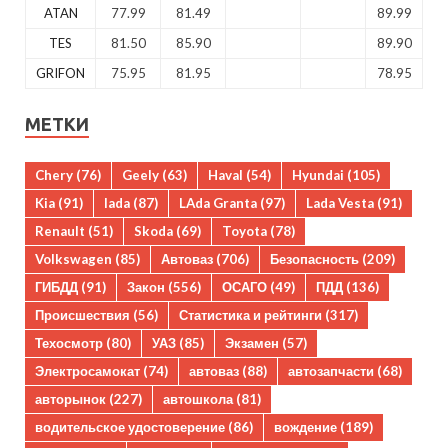
ATAN
77.99
81.49
89.99
TES
81.50
85.90
89.90
GRIFON
75.95
81.95
78.95
МЕТКИ
Chery
(76)
Geely
(63)
Haval
(54)
Hyundai
(105)
Kia
(91)
lada
(87)
LAda Granta
(97)
Lada Vesta
(91)
Renault
(51)
Skoda
(69)
Toyota
(78)
Volkswagen
(85)
Автоваз
(706)
Безопасность
(209)
ГИБДД
(91)
Закон
(556)
ОСАГО
(49)
ПДД
(136)
Происшествия
(56)
Статистика и рейтинги
(317)
Техосмотр
(80)
УАЗ
(85)
Экзамен
(57)
Электросамокат
(74)
автоваз
(88)
автозапчасти
(68)
авторынок
(227)
автошкола
(81)
водительское удостоверение
(86)
вождение
(189)