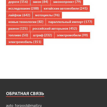
дороги
(156)
закон
(84)
законопроект
(79)
исследование
(288)
китайские автомобили
(241)
лайфхак
(642)
мотоциклы
(96)
новые технологии
(82)
параллельный импорт
(177)
разное
(125)
российский авторынок
(452)
топливо
(50)
штраф
(232)
электромобили
(99)
электромобиль
(151)
ОБРАТНАЯ СВЯЗЬ
auto_forpost@mail.ru