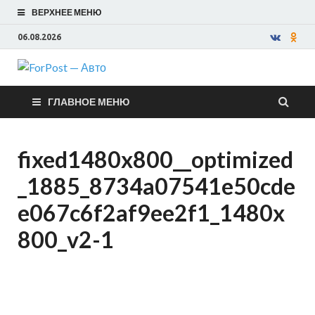
ВЕРХНЕЕ МЕНЮ
06.08.2026
ForPost —
ГЛАВНОЕ МЕНЮ
Авто
fixed1480x800__optimized
_1885_8734a07541e50cde
e067c6f2af9ee2f1_1480x
800_v2-1