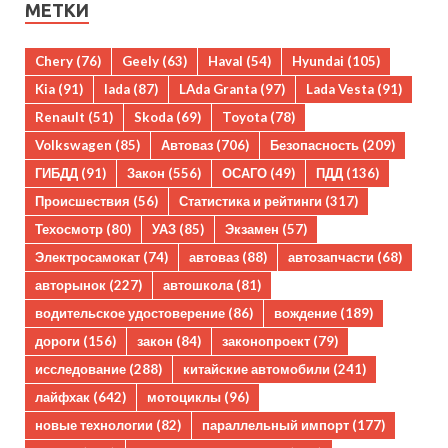
МЕТКИ
Chery
(76)
Geely
(63)
Haval
(54)
Hyundai
(105)
Kia
(91)
lada
(87)
LAda Granta
(97)
Lada Vesta
(91)
Renault
(51)
Skoda
(69)
Toyota
(78)
Volkswagen
(85)
Автоваз
(706)
Безопасность
(209)
ГИБДД
(91)
Закон
(556)
ОСАГО
(49)
ПДД
(136)
Происшествия
(56)
Статистика и рейтинги
(317)
Техосмотр
(80)
УАЗ
(85)
Экзамен
(57)
Электросамокат
(74)
автоваз
(88)
автозапчасти
(68)
авторынок
(227)
автошкола
(81)
водительское удостоверение
(86)
вождение
(189)
дороги
(156)
закон
(84)
законопроект
(79)
исследование
(288)
китайские автомобили
(241)
лайфхак
(642)
мотоциклы
(96)
новые технологии
(82)
параллельный импорт
(177)