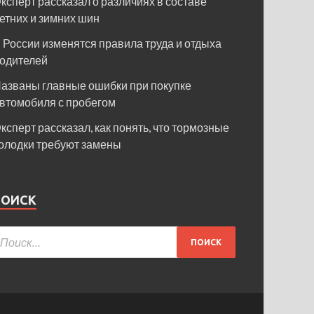
ксперт рассказал о различиях в составе
етних и зимних шин
 России изменятся правила труда и отдыха
одителей
азваны главные ошибки при покупке
втомобиля с пробегом
ксперт рассказал, как понять, что тормозные
олодки требуют замены
ПОИСК