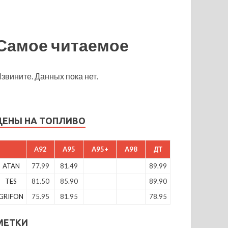
Самое читаемое
звините. Данных пока нет.
ЦЕНЫ НА ТОПЛИВО
A92
A95
A95+
A98
ДТ
ATAN
77.99
81.49
89.99
TES
81.50
85.90
89.90
GRIFON
75.95
81.95
78.95
МЕТКИ