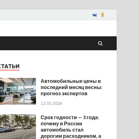
СТАТЬИ
Автомобильные цены в
последний месяц весны:
прогноз экспертов
12.05.2026
Срок годности — 3 года:
почему в России
автомобиль стал
дорогим расходником, а