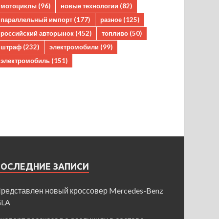
мотоциклы
(96)
новые технологии
(82)
параллельный импорт
(177)
разное
(125)
российский авторынок
(452)
топливо
(50)
штраф
(232)
электромобили
(99)
электромобиль
(151)
ПОСЛЕДНИЕ ЗАПИСИ
редставлен новый кроссовер Mercedes-Benz
GLA