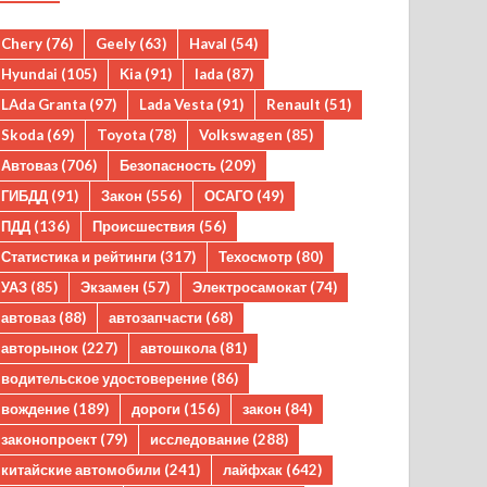
Chery
(76)
Geely
(63)
Haval
(54)
Hyundai
(105)
Kia
(91)
lada
(87)
LAda Granta
(97)
Lada Vesta
(91)
Renault
(51)
Skoda
(69)
Toyota
(78)
Volkswagen
(85)
Автоваз
(706)
Безопасность
(209)
ГИБДД
(91)
Закон
(556)
ОСАГО
(49)
ПДД
(136)
Происшествия
(56)
Статистика и рейтинги
(317)
Техосмотр
(80)
УАЗ
(85)
Экзамен
(57)
Электросамокат
(74)
автоваз
(88)
автозапчасти
(68)
авторынок
(227)
автошкола
(81)
водительское удостоверение
(86)
вождение
(189)
дороги
(156)
закон
(84)
законопроект
(79)
исследование
(288)
китайские автомобили
(241)
лайфхак
(642)