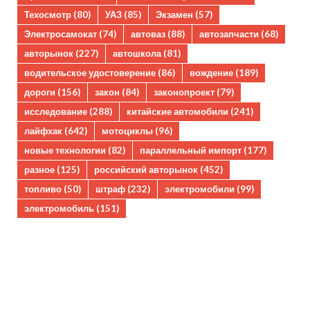
Техосмотр
(80)
УАЗ
(85)
Экзамен
(57)
Электросамокат
(74)
автоваз
(88)
автозапчасти
(68)
авторынок
(227)
автошкола
(81)
водительское удостоверение
(86)
вождение
(189)
дороги
(156)
закон
(84)
законопроект
(79)
исследование
(288)
китайские автомобили
(241)
лайфхак
(642)
мотоциклы
(96)
новые технологии
(82)
параллельный импорт
(177)
разное
(125)
российский авторынок
(452)
топливо
(50)
штраф
(232)
электромобили
(99)
электромобиль
(151)