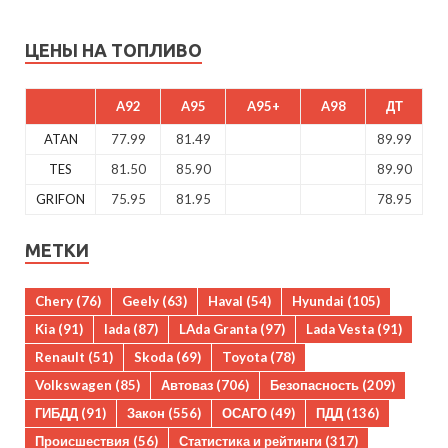
ЦЕНЫ НА ТОПЛИВО
A92
A95
A95+
A98
ДТ
ATAN
77.99
81.49
89.99
TES
81.50
85.90
89.90
GRIFON
75.95
81.95
78.95
МЕТКИ
Chery
(76)
Geely
(63)
Haval
(54)
Hyundai
(105)
Kia
(91)
lada
(87)
LAda Granta
(97)
Lada Vesta
(91)
Renault
(51)
Skoda
(69)
Toyota
(78)
Volkswagen
(85)
Автоваз
(706)
Безопасность
(209)
ГИБДД
(91)
Закон
(556)
ОСАГО
(49)
ПДД
(136)
Происшествия
(56)
Статистика и рейтинги
(317)