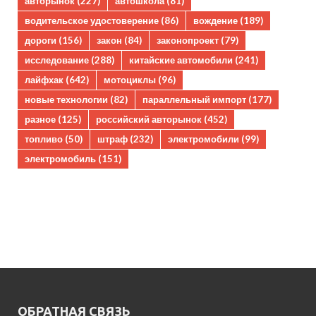
авторынок
(227)
автошкола
(81)
водительское удостоверение
(86)
вождение
(189)
дороги
(156)
закон
(84)
законопроект
(79)
исследование
(288)
китайские автомобили
(241)
лайфхак
(642)
мотоциклы
(96)
новые технологии
(82)
параллельный импорт
(177)
разное
(125)
российский авторынок
(452)
топливо
(50)
штраф
(232)
электромобили
(99)
электромобиль
(151)
ОБРАТНАЯ СВЯЗЬ