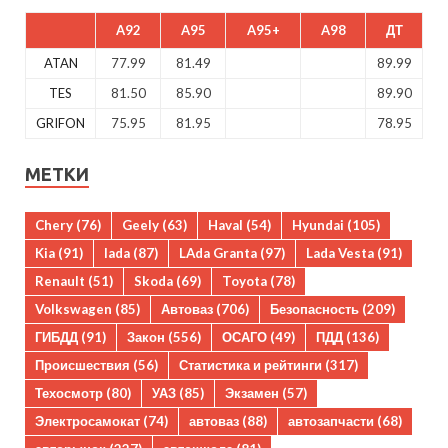
A92
A95
A95+
A98
ДТ
ATAN
77.99
81.49
89.99
TES
81.50
85.90
89.90
GRIFON
75.95
81.95
78.95
МЕТКИ
Chery
(76)
Geely
(63)
Haval
(54)
Hyundai
(105)
Kia
(91)
lada
(87)
LAda Granta
(97)
Lada Vesta
(91)
Renault
(51)
Skoda
(69)
Toyota
(78)
Volkswagen
(85)
Автоваз
(706)
Безопасность
(209)
ГИБДД
(91)
Закон
(556)
ОСАГО
(49)
ПДД
(136)
Происшествия
(56)
Статистика и рейтинги
(317)
Техосмотр
(80)
УАЗ
(85)
Экзамен
(57)
Электросамокат
(74)
автоваз
(88)
автозапчасти
(68)