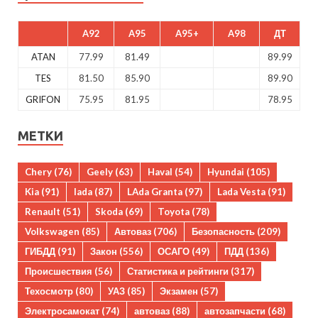
A92
A95
A95+
A98
ДТ
ATAN
77.99
81.49
89.99
TES
81.50
85.90
89.90
GRIFON
75.95
81.95
78.95
МЕТКИ
Chery
(76)
Geely
(63)
Haval
(54)
Hyundai
(105)
Kia
(91)
lada
(87)
LAda Granta
(97)
Lada Vesta
(91)
Renault
(51)
Skoda
(69)
Toyota
(78)
Volkswagen
(85)
Автоваз
(706)
Безопасность
(209)
ГИБДД
(91)
Закон
(556)
ОСАГО
(49)
ПДД
(136)
Происшествия
(56)
Статистика и рейтинги
(317)
Техосмотр
(80)
УАЗ
(85)
Экзамен
(57)
Электросамокат
(74)
автоваз
(88)
автозапчасти
(68)