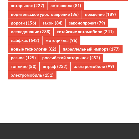
авторынок
(227)
автошкола
(81)
водительское удостоверение
(86)
вождение
(189)
дороги
(156)
закон
(84)
законопроект
(79)
исследование
(288)
китайские автомобили
(241)
лайфхак
(642)
мотоциклы
(96)
новые технологии
(82)
параллельный импорт
(177)
разное
(125)
российский авторынок
(452)
топливо
(50)
штраф
(232)
электромобили
(99)
электромобиль
(151)