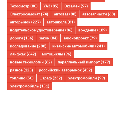
Техосмотр
(80)
УАЗ
(85)
Экзамен
(57)
Электросамокат
(74)
автоваз
(88)
автозапчасти
(68)
авторынок
(227)
автошкола
(81)
водительское удостоверение
(86)
вождение
(189)
дороги
(156)
закон
(84)
законопроект
(79)
исследование
(288)
китайские автомобили
(241)
лайфхак
(642)
мотоциклы
(96)
новые технологии
(82)
параллельный импорт
(177)
разное
(125)
российский авторынок
(452)
топливо
(50)
штраф
(232)
электромобили
(99)
электромобиль
(151)