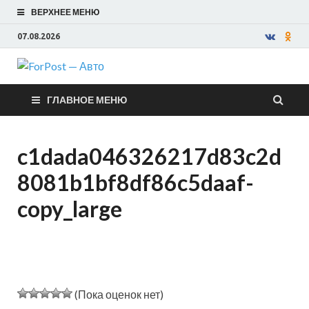
ВЕРХНЕЕ МЕНЮ
07.08.2026
ForPost —
ГЛАВНОЕ МЕНЮ
Авто
c1dada046326217d83c2d
8081b1bf8df86c5daaf-
copy_large
(Пока оценок нет)