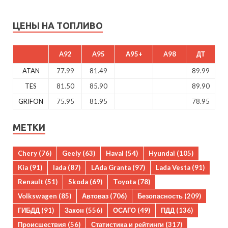
ЦЕНЫ НА ТОПЛИВО
A92
A95
A95+
A98
ДТ
ATAN
77.99
81.49
89.99
TES
81.50
85.90
89.90
GRIFON
75.95
81.95
78.95
МЕТКИ
Chery
(76)
Geely
(63)
Haval
(54)
Hyundai
(105)
Kia
(91)
lada
(87)
LAda Granta
(97)
Lada Vesta
(91)
Renault
(51)
Skoda
(69)
Toyota
(78)
Volkswagen
(85)
Автоваз
(706)
Безопасность
(209)
ГИБДД
(91)
Закон
(556)
ОСАГО
(49)
ПДД
(136)
Происшествия
(56)
Статистика и рейтинги
(317)