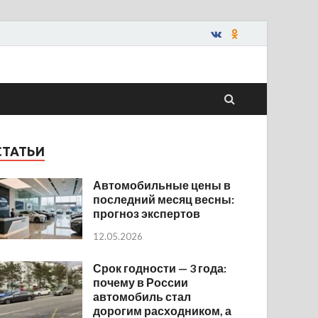
СТАТЬИ
Автомобильные цены в
последний месяц весны:
прогноз экспертов
12.05.2026
Срок годности — 3 года:
почему в России
автомобиль стал
дорогим расходником, а