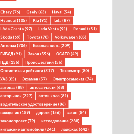
Chery
(76)
Geely
(63)
Haval
(54)
Hyundai
(105)
Kia
(91)
lada
(87)
LAda Granta
(97)
Lada Vesta
(91)
Renault
(51)
Skoda
(69)
Toyota
(78)
Volkswagen
(85)
Автоваз
(706)
Безопасность
(209)
ГИБДД
(91)
Закон
(556)
ОСАГО
(49)
ПДД
(136)
Происшествия
(56)
Статистика и рейтинги
(317)
Техосмотр
(80)
УАЗ
(85)
Экзамен
(57)
Электросамокат
(74)
автоваз
(88)
автозапчасти
(68)
авторынок
(227)
автошкола
(81)
водительское удостоверение
(86)
вождение
(189)
дороги
(156)
закон
(84)
законопроект
(79)
исследование
(288)
китайские автомобили
(241)
лайфхак
(642)