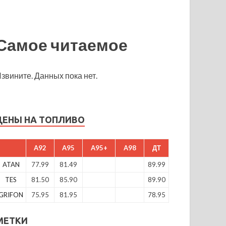
Самое читаемое
звините. Данных пока нет.
ЦЕНЫ НА ТОПЛИВО
A92
A95
A95+
A98
ДТ
ATAN
77.99
81.49
89.99
TES
81.50
85.90
89.90
GRIFON
75.95
81.95
78.95
МЕТКИ