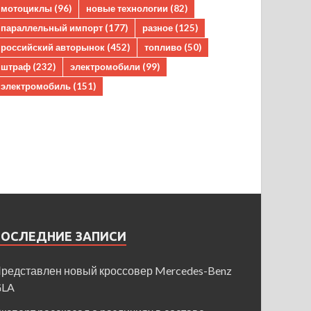
мотоциклы
(96)
новые технологии
(82)
параллельный импорт
(177)
разное
(125)
российский авторынок
(452)
топливо
(50)
штраф
(232)
электромобили
(99)
электромобиль
(151)
ПОСЛЕДНИЕ ЗАПИСИ
редставлен новый кроссовер Mercedes-Benz
GLA