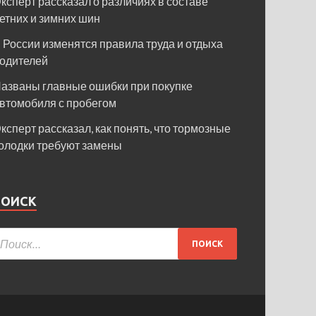
ксперт рассказал о различиях в составе
етних и зимних шин
 России изменятся правила труда и отдыха
одителей
азваны главные ошибки при покупке
втомобиля с пробегом
ксперт рассказал, как понять, что тормозные
олодки требуют замены
ПОИСК