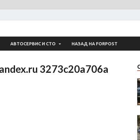
 Авто
АВТОСЕРВИС И СТО
НАЗАД НА FORPOST
yandex.ru 3273c20a706a