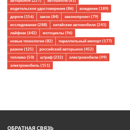
авторынок
(227)
автошкола
(81)
водительское удостоверение
(86)
вождение
(189)
дороги
(156)
закон
(84)
законопроект
(79)
исследование
(288)
китайские автомобили
(241)
лайфхак
(642)
мотоциклы
(96)
новые технологии
(82)
параллельный импорт
(177)
разное
(125)
российский авторынок
(452)
топливо
(50)
штраф
(232)
электромобили
(99)
электромобиль
(151)
ОБРАТНАЯ СВЯЗЬ