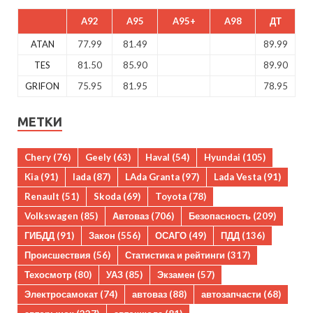
A92
A95
A95+
A98
ДТ
ATAN
77.99
81.49
89.99
TES
81.50
85.90
89.90
GRIFON
75.95
81.95
78.95
МЕТКИ
Chery
(76)
Geely
(63)
Haval
(54)
Hyundai
(105)
Kia
(91)
lada
(87)
LAda Granta
(97)
Lada Vesta
(91)
Renault
(51)
Skoda
(69)
Toyota
(78)
Volkswagen
(85)
Автоваз
(706)
Безопасность
(209)
ГИБДД
(91)
Закон
(556)
ОСАГО
(49)
ПДД
(136)
Происшествия
(56)
Статистика и рейтинги
(317)
Техосмотр
(80)
УАЗ
(85)
Экзамен
(57)
Электросамокат
(74)
автоваз
(88)
автозапчасти
(68)