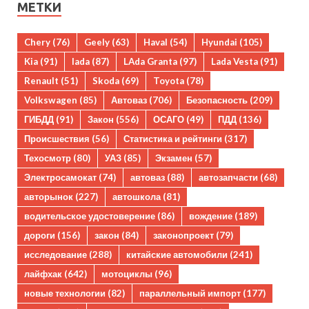
МЕТКИ
Chery
(76)
Geely
(63)
Haval
(54)
Hyundai
(105)
Kia
(91)
lada
(87)
LAda Granta
(97)
Lada Vesta
(91)
Renault
(51)
Skoda
(69)
Toyota
(78)
Volkswagen
(85)
Автоваз
(706)
Безопасность
(209)
ГИБДД
(91)
Закон
(556)
ОСАГО
(49)
ПДД
(136)
Происшествия
(56)
Статистика и рейтинги
(317)
Техосмотр
(80)
УАЗ
(85)
Экзамен
(57)
Электросамокат
(74)
автоваз
(88)
автозапчасти
(68)
авторынок
(227)
автошкола
(81)
водительское удостоверение
(86)
вождение
(189)
дороги
(156)
закон
(84)
законопроект
(79)
исследование
(288)
китайские автомобили
(241)
лайфхак
(642)
мотоциклы
(96)
новые технологии
(82)
параллельный импорт
(177)