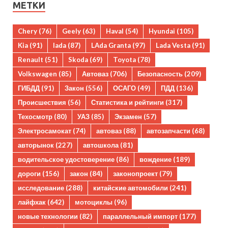
МЕТКИ
Chery
(76)
Geely
(63)
Haval
(54)
Hyundai
(105)
Kia
(91)
lada
(87)
LAda Granta
(97)
Lada Vesta
(91)
Renault
(51)
Skoda
(69)
Toyota
(78)
Volkswagen
(85)
Автоваз
(706)
Безопасность
(209)
ГИБДД
(91)
Закон
(556)
ОСАГО
(49)
ПДД
(136)
Происшествия
(56)
Статистика и рейтинги
(317)
Техосмотр
(80)
УАЗ
(85)
Экзамен
(57)
Электросамокат
(74)
автоваз
(88)
автозапчасти
(68)
авторынок
(227)
автошкола
(81)
водительское удостоверение
(86)
вождение
(189)
дороги
(156)
закон
(84)
законопроект
(79)
исследование
(288)
китайские автомобили
(241)
лайфхак
(642)
мотоциклы
(96)
новые технологии
(82)
параллельный импорт
(177)