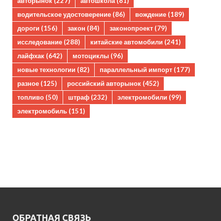
авторынок
(227)
автошкола
(81)
водительское удостоверение
(86)
вождение
(189)
дороги
(156)
закон
(84)
законопроект
(79)
исследование
(288)
китайские автомобили
(241)
лайфхак
(642)
мотоциклы
(96)
новые технологии
(82)
параллельный импорт
(177)
разное
(125)
российский авторынок
(452)
топливо
(50)
штраф
(232)
электромобили
(99)
электромобиль
(151)
ОБРАТНАЯ СВЯЗЬ