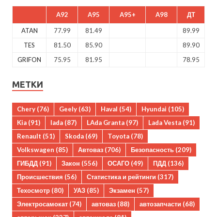
A92
A95
A95+
A98
ДТ
ATAN
77.99
81.49
89.99
TES
81.50
85.90
89.90
GRIFON
75.95
81.95
78.95
МЕТКИ
Chery
(76)
Geely
(63)
Haval
(54)
Hyundai
(105)
Kia
(91)
lada
(87)
LAda Granta
(97)
Lada Vesta
(91)
Renault
(51)
Skoda
(69)
Toyota
(78)
Volkswagen
(85)
Автоваз
(706)
Безопасность
(209)
ГИБДД
(91)
Закон
(556)
ОСАГО
(49)
ПДД
(136)
Происшествия
(56)
Статистика и рейтинги
(317)
Техосмотр
(80)
УАЗ
(85)
Экзамен
(57)
Электросамокат
(74)
автоваз
(88)
автозапчасти
(68)