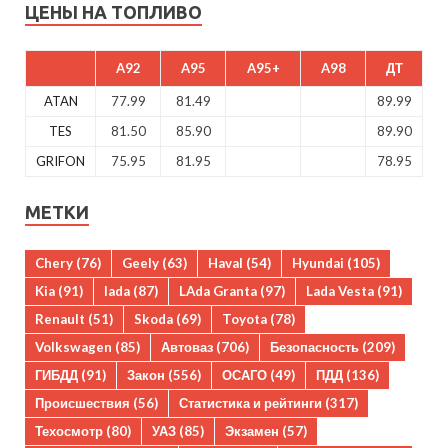
ЦЕНЫ НА ТОПЛИВО
A92
A95
A95+
A98
ДТ
ATAN
77.99
81.49
89.99
TES
81.50
85.90
89.90
GRIFON
75.95
81.95
78.95
МЕТКИ
Chery
(76)
Geely
(63)
Haval
(54)
Hyundai
(105)
Kia
(91)
lada
(87)
LAda Granta
(97)
Lada Vesta
(91)
Renault
(51)
Skoda
(69)
Toyota
(78)
Volkswagen
(85)
Автоваз
(706)
Безопасность
(209)
ГИБДД
(91)
Закон
(556)
ОСАГО
(49)
ПДД
(136)
Происшествия
(56)
Статистика и рейтинги
(317)
Техосмотр
(80)
УАЗ
(85)
Экзамен
(57)