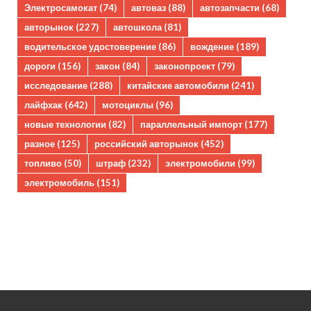
Электросамокат
(74)
автоваз
(88)
автозапчасти
(68)
авторынок
(227)
автошкола
(81)
водительское удостоверение
(86)
вождение
(189)
дороги
(156)
закон
(84)
законопроект
(79)
исследование
(288)
китайские автомобили
(241)
лайфхак
(642)
мотоциклы
(96)
новые технологии
(82)
параллельный импорт
(177)
разное
(125)
российский авторынок
(452)
топливо
(50)
штраф
(232)
электромобили
(99)
электромобиль
(151)