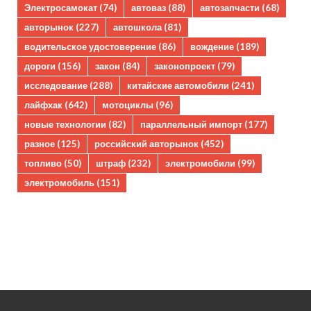
Электросамокат
(74)
автоваз
(88)
автозапчасти
(68)
авторынок
(227)
автошкола
(81)
водительское удостоверение
(86)
вождение
(189)
дороги
(156)
закон
(84)
законопроект
(79)
исследование
(288)
китайские автомобили
(241)
лайфхак
(642)
мотоциклы
(96)
новые технологии
(82)
параллельный импорт
(177)
разное
(125)
российский авторынок
(452)
топливо
(50)
штраф
(232)
электромобили
(99)
электромобиль
(151)