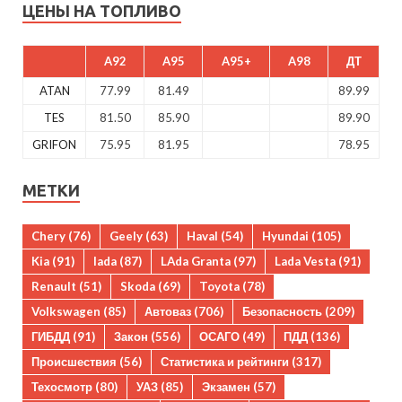
ЦЕНЫ НА ТОПЛИВО
A92
A95
A95+
A98
ДТ
ATAN
77.99
81.49
89.99
TES
81.50
85.90
89.90
GRIFON
75.95
81.95
78.95
МЕТКИ
Chery
(76)
Geely
(63)
Haval
(54)
Hyundai
(105)
Kia
(91)
lada
(87)
LAda Granta
(97)
Lada Vesta
(91)
Renault
(51)
Skoda
(69)
Toyota
(78)
Volkswagen
(85)
Автоваз
(706)
Безопасность
(209)
ГИБДД
(91)
Закон
(556)
ОСАГО
(49)
ПДД
(136)
Происшествия
(56)
Статистика и рейтинги
(317)
Техосмотр
(80)
УАЗ
(85)
Экзамен
(57)