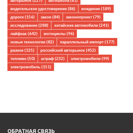
авторынок
(227)
автошкола
(81)
водительское удостоверение
(86)
вождение
(189)
дороги
(156)
закон
(84)
законопроект
(79)
исследование
(288)
китайские автомобили
(241)
лайфхак
(642)
мотоциклы
(96)
новые технологии
(82)
параллельный импорт
(177)
разное
(125)
российский авторынок
(452)
топливо
(50)
штраф
(232)
электромобили
(99)
электромобиль
(151)
ОБРАТНАЯ СВЯЗЬ