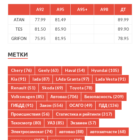
A92
A95
A95+
A98
ДТ
ATAN
77.99
81.49
89.99
TES
81.50
85.90
89.90
GRIFON
75.95
81.95
78.95
МЕТКИ
Chery
(76)
Geely
(63)
Haval
(54)
Hyundai
(105)
Kia
(91)
lada
(87)
LAda Granta
(97)
Lada Vesta
(91)
Renault
(51)
Skoda
(69)
Toyota
(78)
Volkswagen
(85)
Автоваз
(706)
Безопасность
(209)
ГИБДД
(91)
Закон
(556)
ОСАГО
(49)
ПДД
(136)
Происшествия
(56)
Статистика и рейтинги
(317)
Техосмотр
(80)
УАЗ
(85)
Экзамен
(57)
Электросамокат
(74)
автоваз
(88)
автозапчасти
(68)