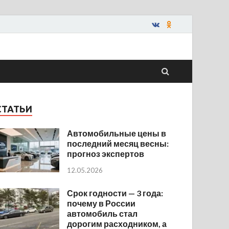
СТАТЬИ
Автомобильные цены в
последний месяц весны:
прогноз экспертов
12.05.2026
Срок годности — 3 года:
почему в России
автомобиль стал
дорогим расходником, а