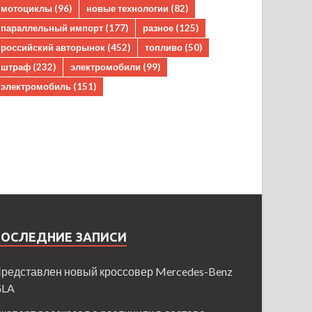
мотоциклы
(96)
новые технологии
(82)
параллельный импорт
(177)
разное
(125)
российский авторынок
(452)
топливо
(50)
штраф
(232)
электромобили
(99)
электромобиль
(151)
ПОСЛЕДНИЕ ЗАПИСИ
редставлен новый кроссовер Mercedes-Benz
GLA