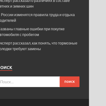
ксперт рассказал о различиях в составе
етних и зимних шин
 России изменятся правила труда и отдыха
одителей
азваны главные ошибки при покупке
втомобиля с пробегом
ксперт рассказал, как понять, что тормозные
олодки требуют замены
ПОИСК