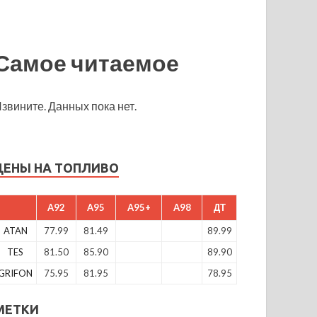
Самое читаемое
звините. Данных пока нет.
ЦЕНЫ НА ТОПЛИВО
A92
A95
A95+
A98
ДТ
ATAN
77.99
81.49
89.99
TES
81.50
85.90
89.90
GRIFON
75.95
81.95
78.95
МЕТКИ