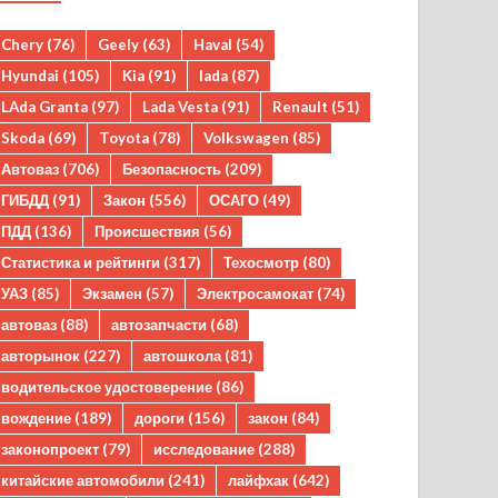
Chery
(76)
Geely
(63)
Haval
(54)
Hyundai
(105)
Kia
(91)
lada
(87)
LAda Granta
(97)
Lada Vesta
(91)
Renault
(51)
Skoda
(69)
Toyota
(78)
Volkswagen
(85)
Автоваз
(706)
Безопасность
(209)
ГИБДД
(91)
Закон
(556)
ОСАГО
(49)
ПДД
(136)
Происшествия
(56)
Статистика и рейтинги
(317)
Техосмотр
(80)
УАЗ
(85)
Экзамен
(57)
Электросамокат
(74)
автоваз
(88)
автозапчасти
(68)
авторынок
(227)
автошкола
(81)
водительское удостоверение
(86)
вождение
(189)
дороги
(156)
закон
(84)
законопроект
(79)
исследование
(288)
китайские автомобили
(241)
лайфхак
(642)