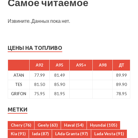
Самое читаемое
Извините. Данных пока нет.
ЦЕНЫ НА ТОПЛИВО
A92
A95
A95+
A98
ДТ
ATAN
77.99
81.49
89.99
TES
81.50
85.90
89.90
GRIFON
75.95
81.95
78.95
МЕТКИ
Chery
(76)
Geely
(63)
Haval
(54)
Hyundai
(105)
Kia
(91)
lada
(87)
LAda Granta
(97)
Lada Vesta
(91)