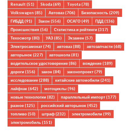
Renault
(51)
Skoda
(69)
Toyota
(78)
Volkswagen
(85)
Автоваз
(706)
Безопасность
(209)
ГИБДД
(91)
Закон
(556)
ОСАГО
(49)
ПДД
(136)
Происшествия
(56)
Статистика и рейтинги
(317)
Техосмотр
(80)
УАЗ
(85)
Экзамен
(57)
Электросамокат
(74)
автоваз
(88)
автозапчасти
(68)
авторынок
(227)
автошкола
(81)
водительское удостоверение
(86)
вождение
(189)
дороги
(156)
закон
(84)
законопроект
(79)
исследование
(288)
китайские автомобили
(241)
лайфхак
(642)
мотоциклы
(96)
новые технологии
(82)
параллельный импорт
(177)
разное
(125)
российский авторынок
(452)
топливо
(50)
штраф
(232)
электромобили
(99)
электромобиль
(151)