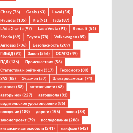
Chery
(76)
Geely
(63)
Haval
(54)
Hyundai
(105)
Kia
(91)
lada
(87)
LAda Granta
(97)
Lada Vesta
(91)
Renault
(51)
Skoda
(69)
Toyota
(78)
Volkswagen
(85)
Автоваз
(706)
Безопасность
(209)
ГИБДД
(91)
Закон
(556)
ОСАГО
(49)
ПДД
(136)
Происшествия
(56)
Статистика и рейтинги
(317)
Техосмотр
(80)
УАЗ
(85)
Экзамен
(57)
Электросамокат
(74)
автоваз
(88)
автозапчасти
(68)
авторынок
(227)
автошкола
(81)
водительское удостоверение
(86)
вождение
(189)
дороги
(156)
закон
(84)
законопроект
(79)
исследование
(288)
китайские автомобили
(241)
лайфхак
(642)