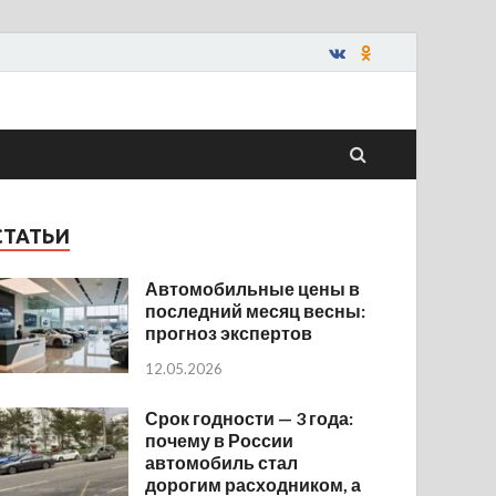
СТАТЬИ
Автомобильные цены в
последний месяц весны:
прогноз экспертов
12.05.2026
Срок годности — 3 года:
почему в России
автомобиль стал
дорогим расходником, а