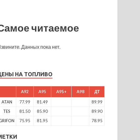
Самое читаемое
звините. Данных пока нет.
ЦЕНЫ НА ТОПЛИВО
A92
A95
A95+
A98
ДТ
ATAN
77.99
81.49
89.99
TES
81.50
85.90
89.90
GRIFON
75.95
81.95
78.95
МЕТКИ