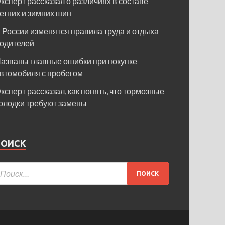
ксперт рассказал о различиях в составе
етних и зимних шин
 России изменятся правила труда и отдыха
одителей
азваны главные ошибки при покупке
втомобиля с пробегом
ксперт рассказал, как понять, что тормозные
олодки требуют замены
ПОИСК