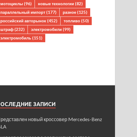
мотоциклы
(96)
новые технологии
(82)
параллельный импорт
(177)
разное
(125)
российский авторынок
(452)
топливо
(50)
штраф
(232)
электромобили
(99)
электромобиль
(151)
ПОСЛЕДНИЕ ЗАПИСИ
редставлен новый кроссовер Mercedes-Benz
GLA