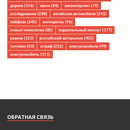
дороги
(156)
закон
(84)
законопроект
(79)
исследование
(288)
китайские автомобили
(241)
лайфхак
(642)
мотоциклы
(96)
новые технологии
(82)
параллельный импорт
(177)
разное
(125)
российский авторынок
(452)
топливо
(50)
штраф
(232)
электромобили
(99)
электромобиль
(151)
ОБРАТНАЯ СВЯЗЬ