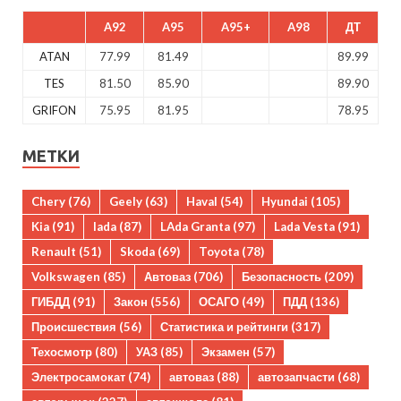
A92
A95
A95+
A98
ДТ
ATAN
77.99
81.49
89.99
TES
81.50
85.90
89.90
GRIFON
75.95
81.95
78.95
МЕТКИ
Chery
(76)
Geely
(63)
Haval
(54)
Hyundai
(105)
Kia
(91)
lada
(87)
LAda Granta
(97)
Lada Vesta
(91)
Renault
(51)
Skoda
(69)
Toyota
(78)
Volkswagen
(85)
Автоваз
(706)
Безопасность
(209)
ГИБДД
(91)
Закон
(556)
ОСАГО
(49)
ПДД
(136)
Происшествия
(56)
Статистика и рейтинги
(317)
Техосмотр
(80)
УАЗ
(85)
Экзамен
(57)
Электросамокат
(74)
автоваз
(88)
автозапчасти
(68)