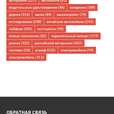
авторынок
(227)
автошкола
(81)
водительское удостоверение
(86)
вождение
(189)
дороги
(156)
закон
(84)
законопроект
(79)
исследование
(288)
китайские автомобили
(241)
лайфхак
(642)
мотоциклы
(96)
новые технологии
(82)
параллельный импорт
(177)
разное
(125)
российский авторынок
(452)
топливо
(50)
штраф
(232)
электромобили
(99)
электромобиль
(151)
ОБРАТНАЯ СВЯЗЬ