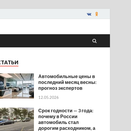
СТАТЬИ
Автомобильные цены в
последний месяц весны:
прогноз экспертов
12.05.2026
Срок годности — 3 года:
почему в России
автомобиль стал
дорогим расходником, а