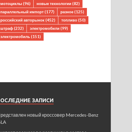
мотоциклы
(96)
новые технологии
(82)
параллельный импорт
(177)
разное
(125)
российский авторынок
(452)
топливо
(50)
штраф
(232)
электромобили
(99)
электромобиль
(151)
ПОСЛЕДНИЕ ЗАПИСИ
редставлен новый кроссовер Mercedes-Benz
GLA