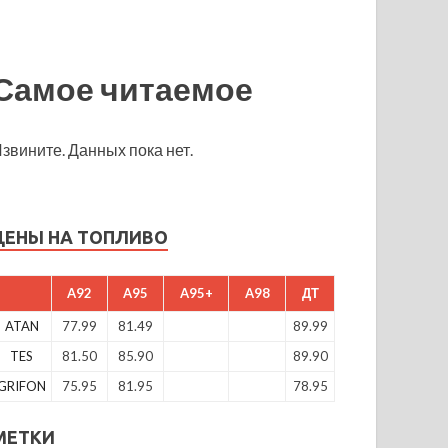
Самое читаемое
звините. Данных пока нет.
ЦЕНЫ НА ТОПЛИВО
A92
A95
A95+
A98
ДТ
ATAN
77.99
81.49
89.99
TES
81.50
85.90
89.90
GRIFON
75.95
81.95
78.95
МЕТКИ