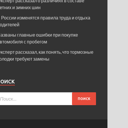
ксперт рассказал о различиях в составе
етних и зимних шин
 России изменятся правила труда и отдыха
одителей
азваны главные ошибки при покупке
втомобиля с пробегом
ксперт рассказал, как понять, что тормозные
олодки требуют замены
ПОИСК