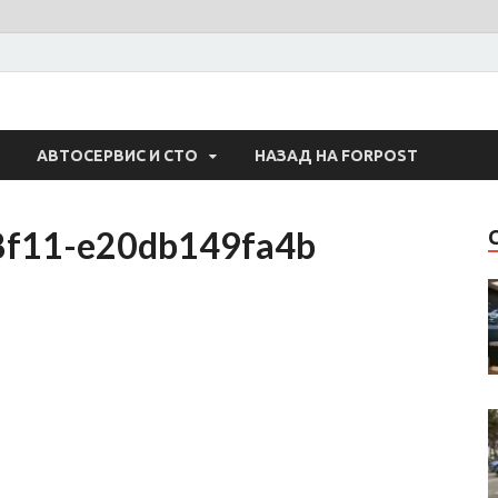
 Авто
АВТОСЕРВИС И СТО
НАЗАД НА FORPOST
8f11-e20db149fa4b