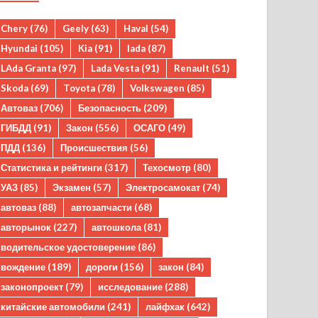
Chery
(76)
Geely
(63)
Haval
(54)
Hyundai
(105)
Kia
(91)
lada
(87)
LAda Granta
(97)
Lada Vesta
(91)
Renault
(51)
Skoda
(69)
Toyota
(78)
Volkswagen
(85)
Автоваз
(706)
Безопасность
(209)
ГИБДД
(91)
Закон
(556)
ОСАГО
(49)
ПДД
(136)
Происшествия
(56)
Статистика и рейтинги
(317)
Техосмотр
(80)
УАЗ
(85)
Экзамен
(57)
Электросамокат
(74)
автоваз
(88)
автозапчасти
(68)
авторынок
(227)
автошкола
(81)
водительское удостоверение
(86)
вождение
(189)
дороги
(156)
закон
(84)
законопроект
(79)
исследование
(288)
китайские автомобили
(241)
лайфхак
(642)