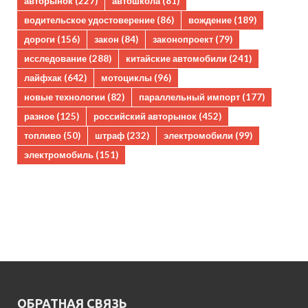
авторынок
(227)
автошкола
(81)
водительское удостоверение
(86)
вождение
(189)
дороги
(156)
закон
(84)
законопроект
(79)
исследование
(288)
китайские автомобили
(241)
лайфхак
(642)
мотоциклы
(96)
новые технологии
(82)
параллельный импорт
(177)
разное
(125)
российский авторынок
(452)
топливо
(50)
штраф
(232)
электромобили
(99)
электромобиль
(151)
ОБРАТНАЯ СВЯЗЬ