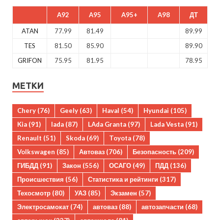
A92
A95
A95+
A98
ДТ
ATAN
77.99
81.49
89.99
TES
81.50
85.90
89.90
GRIFON
75.95
81.95
78.95
МЕТКИ
Chery
(76)
Geely
(63)
Haval
(54)
Hyundai
(105)
Kia
(91)
lada
(87)
LAda Granta
(97)
Lada Vesta
(91)
Renault
(51)
Skoda
(69)
Toyota
(78)
Volkswagen
(85)
Автоваз
(706)
Безопасность
(209)
ГИБДД
(91)
Закон
(556)
ОСАГО
(49)
ПДД
(136)
Происшествия
(56)
Статистика и рейтинги
(317)
Техосмотр
(80)
УАЗ
(85)
Экзамен
(57)
Электросамокат
(74)
автоваз
(88)
автозапчасти
(68)