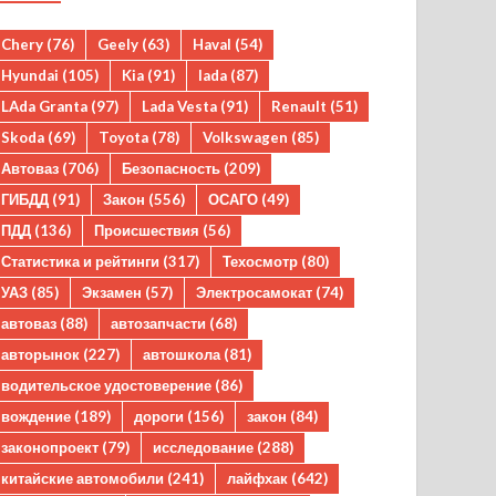
Chery
(76)
Geely
(63)
Haval
(54)
Hyundai
(105)
Kia
(91)
lada
(87)
LAda Granta
(97)
Lada Vesta
(91)
Renault
(51)
Skoda
(69)
Toyota
(78)
Volkswagen
(85)
Автоваз
(706)
Безопасность
(209)
ГИБДД
(91)
Закон
(556)
ОСАГО
(49)
ПДД
(136)
Происшествия
(56)
Статистика и рейтинги
(317)
Техосмотр
(80)
УАЗ
(85)
Экзамен
(57)
Электросамокат
(74)
автоваз
(88)
автозапчасти
(68)
авторынок
(227)
автошкола
(81)
водительское удостоверение
(86)
вождение
(189)
дороги
(156)
закон
(84)
законопроект
(79)
исследование
(288)
китайские автомобили
(241)
лайфхак
(642)