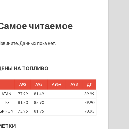
Самое читаемое
звините. Данных пока нет.
ЦЕНЫ НА ТОПЛИВО
A92
A95
A95+
A98
ДТ
ATAN
77.99
81.49
89.99
TES
81.50
85.90
89.90
GRIFON
75.95
81.95
78.95
МЕТКИ