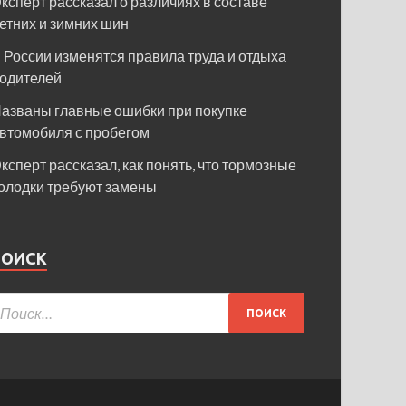
ксперт рассказал о различиях в составе
етних и зимних шин
 России изменятся правила труда и отдыха
одителей
азваны главные ошибки при покупке
втомобиля с пробегом
ксперт рассказал, как понять, что тормозные
олодки требуют замены
ПОИСК