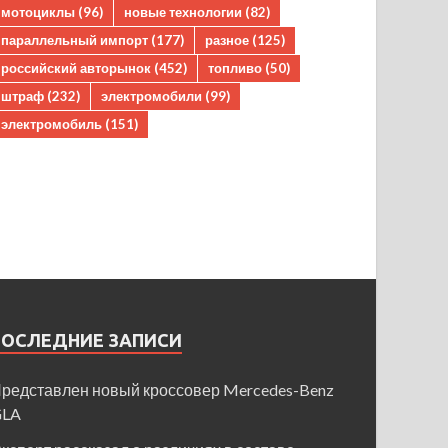
мотоциклы
(96)
новые технологии
(82)
параллельный импорт
(177)
разное
(125)
российский авторынок
(452)
топливо
(50)
штраф
(232)
электромобили
(99)
электромобиль
(151)
ПОСЛЕДНИЕ ЗАПИСИ
редставлен новый кроссовер Mercedes-Benz
GLA