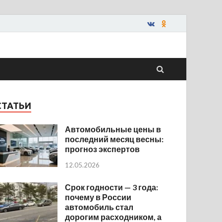
СТАТЬИ
Автомобильные цены в
последний месяц весны:
прогноз экспертов
12.05.2026
Срок годности — 3 года:
почему в России
автомобиль стал
дорогим расходником, а