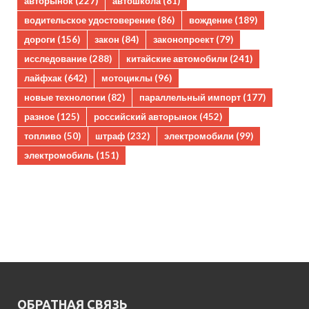
авторынок
(227)
автошкола
(81)
водительское удостоверение
(86)
вождение
(189)
дороги
(156)
закон
(84)
законопроект
(79)
исследование
(288)
китайские автомобили
(241)
лайфхак
(642)
мотоциклы
(96)
новые технологии
(82)
параллельный импорт
(177)
разное
(125)
российский авторынок
(452)
топливо
(50)
штраф
(232)
электромобили
(99)
электромобиль
(151)
ОБРАТНАЯ СВЯЗЬ