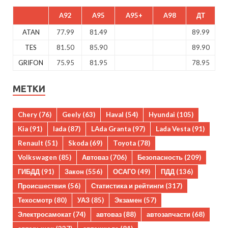
A92
A95
A95+
A98
ДТ
ATAN
77.99
81.49
89.99
TES
81.50
85.90
89.90
GRIFON
75.95
81.95
78.95
МЕТКИ
Chery
(76)
Geely
(63)
Haval
(54)
Hyundai
(105)
Kia
(91)
lada
(87)
LAda Granta
(97)
Lada Vesta
(91)
Renault
(51)
Skoda
(69)
Toyota
(78)
Volkswagen
(85)
Автоваз
(706)
Безопасность
(209)
ГИБДД
(91)
Закон
(556)
ОСАГО
(49)
ПДД
(136)
Происшествия
(56)
Статистика и рейтинги
(317)
Техосмотр
(80)
УАЗ
(85)
Экзамен
(57)
Электросамокат
(74)
автоваз
(88)
автозапчасти
(68)