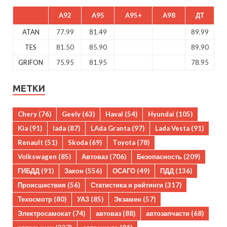
A92
A95
A95+
A98
ДТ
ATAN
77.99
81.49
89.99
TES
81.50
85.90
89.90
GRIFON
75.95
81.95
78.95
МЕТКИ
Chery
(76)
Geely
(63)
Haval
(54)
Hyundai
(105)
Kia
(91)
lada
(87)
LAda Granta
(97)
Lada Vesta
(91)
Renault
(51)
Skoda
(69)
Toyota
(78)
Volkswagen
(85)
Автоваз
(706)
Безопасность
(209)
ГИБДД
(91)
Закон
(556)
ОСАГО
(49)
ПДД
(136)
Происшествия
(56)
Статистика и рейтинги
(317)
Техосмотр
(80)
УАЗ
(85)
Экзамен
(57)
Электросамокат
(74)
автоваз
(88)
автозапчасти
(68)