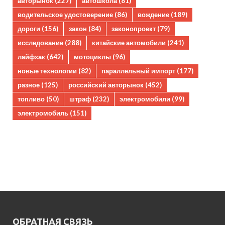
авторынок
(227)
автошкола
(81)
водительское удостоверение
(86)
вождение
(189)
дороги
(156)
закон
(84)
законопроект
(79)
исследование
(288)
китайские автомобили
(241)
лайфхак
(642)
мотоциклы
(96)
новые технологии
(82)
параллельный импорт
(177)
разное
(125)
российский авторынок
(452)
топливо
(50)
штраф
(232)
электромобили
(99)
электромобиль
(151)
ОБРАТНАЯ СВЯЗЬ