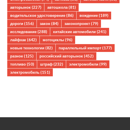
авторынок
(227)
автошкола
(81)
водительское удостоверение
(86)
вождение
(189)
дороги
(156)
закон
(84)
законопроект
(79)
исследование
(288)
китайские автомобили
(241)
лайфхак
(642)
мотоциклы
(96)
новые технологии
(82)
параллельный импорт
(177)
разное
(125)
российский авторынок
(452)
топливо
(50)
штраф
(232)
электромобили
(99)
электромобиль
(151)