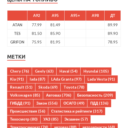
A92
A95
A95+
A98
ДТ
ATAN
77.99
81.49
89.99
TES
81.50
85.90
89.90
GRIFON
75.95
81.95
78.95
МЕТКИ
Chery
(76)
Geely
(63)
Haval
(54)
Hyundai
(105)
Kia
(91)
lada
(87)
LAda Granta
(97)
Lada Vesta
(91)
Renault
(51)
Skoda
(69)
Toyota
(78)
Volkswagen
(85)
Автоваз
(706)
Безопасность
(209)
ГИБДД
(91)
Закон
(556)
ОСАГО
(49)
ПДД
(136)
Происшествия
(56)
Статистика и рейтинги
(317)
Техосмотр
(80)
УАЗ
(85)
Экзамен
(57)
Электросамокат
(74)
автоваз
(88)
автозапчасти
(68)